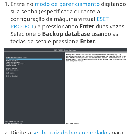
1.
Entre no
modo de gerenciamento
digitando
sua senha (especificada durante a
configuração da máquina virtual
ESET
PROTECT
) e pressionando
Enter
duas vezes.
Selecione o
Backup database
usando as
teclas de seta e pressione
Enter
.
2.
Digite a
senha raiz do banco de dados
para