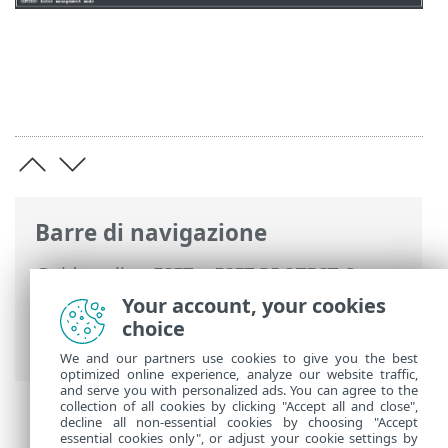
Barre di navigazione
Guida online ESET
>
ESET PROTECT On-
Prem
>
Domande frequenti
> Come
Your account, your cookies
individuare i componenti di ESET
choice
PROTECT installati
We and our partners use cookies to give you the best
optimized online experience, analyze our website traffic,
and serve you with personalized ads. You can agree to the
collection of all cookies by clicking "Accept all and close",
decline all non-essential cookies by choosing "Accept
essential cookies only", or adjust your cookie settings by