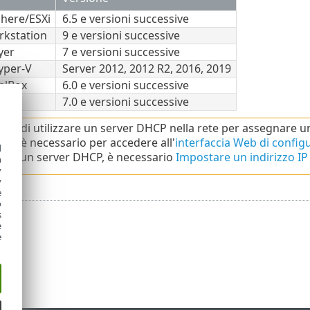
here/ESXi
6.5 e versioni successive
kstation
9 e versioni successive
yer
7 e versioni successive
yper-V
Server 2012, 2012 R2, 2016, 2019
alBox
6.0 e versioni successive
7.0 e versioni successive
iglia di utilizzare un server DHCP nella rete per assegnare 
o IP è necessario per accedere all'
interfaccia Web di confi
d
bile un server DHCP, è necessario
Impostare un indirizzo IP 
h
y
y
e
o
s
e
e