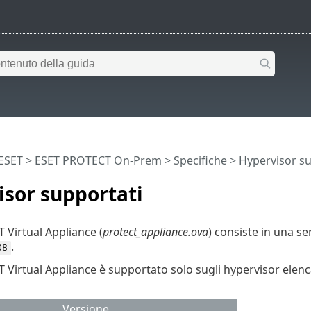
 ESET
>
ESET PROTECT On-Prem
>
Specifiche
> Hypervisor su
sor supportati
Virtual Appliance (
protect_appliance.ova
) consiste in una se
.
08
Virtual Appliance è supportato solo sugli hypervisor elencati
Versione