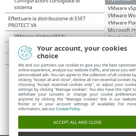
VMware vSp
VMware Wor
VMware Pla
Microsoft H
Oracle Virtu
Citrix
Your account, your cookies
choice
Si cons
indirizz
We and our partners use cookies to give you the best optimize
disponi
online experience, analyze our website traffic, and serve you wit
personalized ads. You can agree to the collection of all cookies b
clicking "Accept all and close", decline all non-essential cookies b
choosing "Accept essential cookies only", or adjust your cooki
settings by clicking "Manage cookies". You also have the right t
withdraw your consent or change your cookie preference
anytime by clicking the "Manage cookies" link in our websit
footer or in your account settings (if available). For mor
information, see our
Cookie Policy
.
ACCEPT ALL AND CLOSE