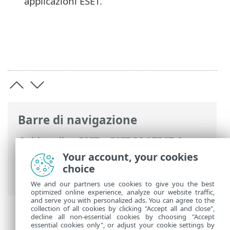
applicazioni ESET.
Barre di navigazione
Guida online ESET
>
ESET PROTECT On-
Prem
>
Introduzione a ESET PROTECT
Your account, your cookies
Virtual Appliance
> Informazioni sulla
choice
guida
We and our partners use cookies to give you the best
optimized online experience, analyze our website traffic,
and serve you with personalized ads. You can agree to the
collection of all cookies by clicking "Accept all and close",
decline all non-essential cookies by choosing "Accept
essential cookies only", or adjust your cookie settings by