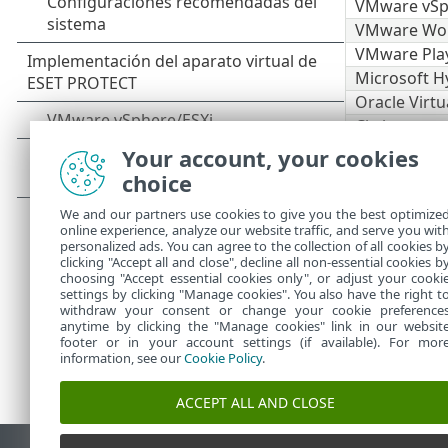
VMware vSp
VMware Wor
VMware Pla
Microsoft H
Oracle Virtu
Citrix
Your account, your cookies
Le reco
choice
PROTECT
ESET P
We and our partners use cookies to give you the best optimize
online experience, analyze our website traffic, and serve you wit
personalized ads. You can agree to the collection of all cookies b
clicking "Accept all and close", decline all non-essential cookies b
choosing "Accept essential cookies only", or adjust your cooki
settings by clicking "Manage cookies". You also have the right t
withdraw your consent or change your cookie preference
anytime by clicking the "Manage cookies" link in our websit
footer or in your account settings (if available). For mor
information, see our
Cookie Policy
.
ACCEPT ALL AND CLOSE