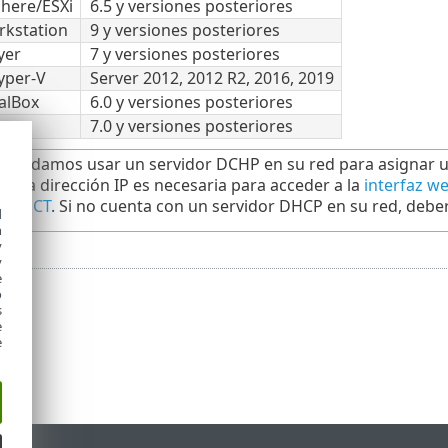
here/ESXi
6.5 y versiones posteriores
kstation
9 y versiones posteriores
yer
7 y versiones posteriores
yper-V
Server 2012, 2012 R2, 2016, 2019
alBox
6.0 y versiones posteriores
7.0 y versiones posteriores
mendamos usar un servidor DCHP en su red para asignar una 
. La dirección IP es necesaria para acceder a la
interfaz we
ROTECT
. Si no cuenta con un servidor DHCP en su red, debe
d
h
y
y
e
o
s
e
e