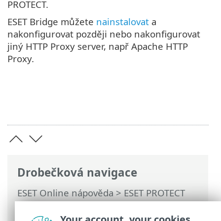
PROTECT.
ESET Bridge můžete
nainstalovat
a
nakonfigurovat později nebo nakonfigurovat
jiný HTTP Proxy server, např Apache HTTP
Proxy.
Drobečková navigace
ESET Online nápověda
>
ESET PROTECT
On-Prem
>
FAQ
> Zapnutí ESET Bridge
(HTTP Proxy) na virtuální appliance ESET
Your account, your cookies