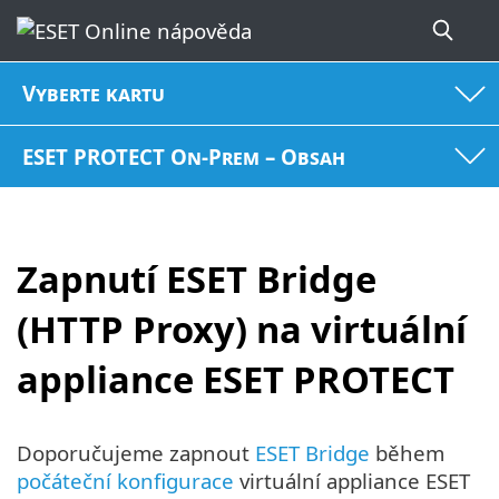
Vyberte kartu
ESET PROTECT On-Prem – Obsah
Zapnutí ESET Bridge
(HTTP Proxy) na virtuální
appliance ESET PROTECT
Doporučujeme zapnout
ESET Bridge
během
počáteční konfigurace
virtuální appliance ESET