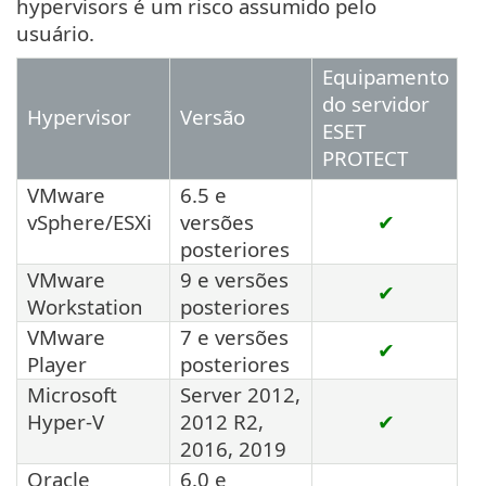
hypervisors é um risco assumido pelo
usuário.
Equipamento
do servidor
Hypervisor
Versão
ESET
PROTECT
VMware
6.5 e
vSphere/ESXi
versões
✔
posteriores
VMware
9 e versões
✔
Workstation
posteriores
VMware
7 e versões
✔
Player
posteriores
Microsoft
Server 2012,
Hyper-V
2012 R2,
✔
2016, 2019
Oracle
6.0 e