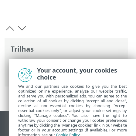
Trilhas
Ajuda on-line ESET
>
ESET PROTECT On-
Prem
>
Especificações
> Hypervisors
Your account, your cookies
compatíveis
choice
We and our partners use cookies to give you the best
optimized online experience, analyze our website traffic,
and serve you with personalized ads. You can agree to the
collection of all cookies by clicking "Accept all and close",
decline all non-essential cookies by choosing "Accept
essential cookies only", or adjust your cookie settings by
clicking "Manage cookies". You also have the right to
withdraw your consent or change your cookie preferences
Ver site para desktop
anytime by clicking the "Manage cookies" link in our website
footer or in your account settings (if available). For more
End of Life
information, see our
Cookie Policy
.