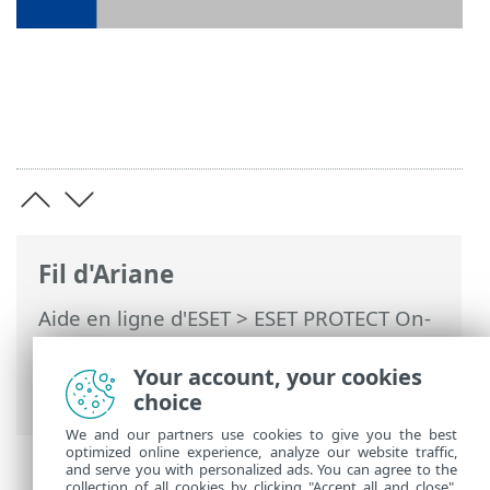
Fil d'Ariane
Aide en ligne d'ESET
>
ESET PROTECT On-
Prem
>
Utiliser un périphérique virtuel
ESET PROTECT
>
Interface
Your account, your cookies
d'administration de Webmin
> Réseau
choice
We and our partners use cookies to give you the best
optimized online experience, analyze our website traffic,
and serve you with personalized ads. You can agree to the
collection of all cookies by clicking "Accept all and close",