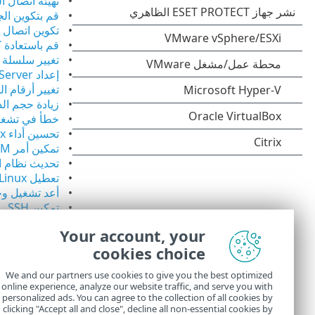
تهيئة اتصال ا
قم بتكوين الجهاز الظاهري ESET PROTECT 
تكوين اتصال LDAPS إلى مجال
قم باستعادة كلمة ال
تغيير سلسلة اتصال 
إعداد Hyper-V Server لمستشعر اكتشاف الأجهزة الخادعة
تغيير أرقام المناف
زيادة حجم الذاكرة ا
خطأ في تشغيل ESET PROTECT On-Prem على ver 2012 R2
تحسين أداء Oracle VirtualBox
تمكين أمر YUM ضمن خادم وكيل HTTP
تحديث نظام التشغيل
تعطيل SELinux بشكل دائم
أعد تشغيل وح
تمكين SSH
Your account, your
إذا لم تكن صفحا
cookies choice
التعليمات في ESET PROTECT On-Prem.
إذا لم تتمكن م
We and our partners use cookies to give you the best optimized
online experience, analyze our website traffic, and serve you with
personalized ads. You can agree to the collection of all cookies by
PROTECT وحدة تحكم الويب >
clicking "Accept all and close", decline all non-essential cookies by