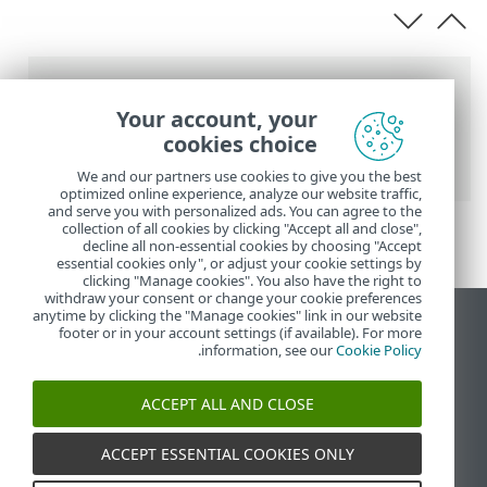
عناصر التنقل التفصيلي
Your account, your
تعليمات ESET عبر الإنترنت
>
ESET PROTECT
cookies choice
On-Prem
>
الأسئلة الشائعة
> تمكين SSH
We and our partners use cookies to give you the best
optimized online experience, analyze our website traffic,
and serve you with personalized ads. You can agree to the
collection of all cookies by clicking "Accept all and close",
decline all non-essential cookies by choosing "Accept
essential cookies only", or adjust your cookie settings by
clicking "Manage cookies". You also have the right to
withdraw your consent or change your cookie preferences
anytime by clicking the "Manage cookies" link in our website
عرض موقع سطح المكتب
footer or in your account settings (if available). For more
.
information, see our
Cookie Policy
End of Life
قاعدة معارف ESET
ACCEPT ALL AND CLOSE
منتدى ESET
ESET Status Portal
ACCEPT ESSENTIAL COOKIES ONLY
الدعم الإقليمي