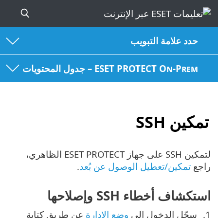
حدد علامة التبويب
ESET PROTECT On-Prem – جدول المحتويات
تمكين SSH
لتمكين SSH على جهاز ESET PROTECT الظاهري،
راجع
تمكين/تعطيل الوصول عن بُعد
.
استكشاف أخطاء SSH وإصلاحها
سجّل الدخول إلى
وضع الإدارة
عن طريق كتابة