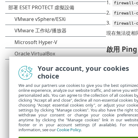
1.
firewall-
2.
firewall-
3.
firewall-
現在無法從相同子
啟用 Ping
如果您停用了 
Your account, your cookies
1.
firewall-
choice
2.
firewall-
We and our partners use cookies to give you the best optimize
3.
online experience, analyze our website traffic, and serve you wit
firewall-
personalized ads. You can agree to the collection of all cookies b
現在可以從相同子
clicking "Accept all and close", decline all non-essential cookies b
choosing "Accept essential cookies only", or adjust your cooki
settings by clicking "Manage cookies". You also have the right t
withdraw your consent or change your cookie preference
anytime by clicking the "Manage cookies" link in our websit
footer or in your account settings (if available). For mor
information, see our
Cookie Policy
.