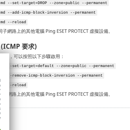
cmd --set-target=DROP --zone=public --permanent
cmd --add-icmp-block-inversion --permanent
cmd --reload
網路上的其他電腦 Ping ESET PROTECT 虛擬設備。
 (ICMP 要求)
Ping，可以按照以下步驟啟用：
cmd --set-target=default --zone=public --permanent
cmd --remove-icmp-block-inversion --permanent
d
h
cmd --reload
y
網路上的其他電腦 Ping ESET PROTECT 虛擬設備。
y
e
o
s
e
e