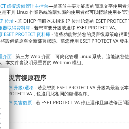
OTECT 虛擬設備管理主控台
—是基於主要功能表的簡單文字使用者
是不具 Linux 作業系統進階知識的使用者都可以輕鬆使用並管理 E
P 位址
- 若 DHCP 伺服器未指派 IP 位址給您的 ESET PROTE
服器取得資料庫
- 若您需要升級或遷移 ESET PROTECT VA。
ESET PROTECT 資料庫
- 這些功能對於您的災害復原策略很重要，並
-將設備還原至全新部署狀態。當您使用 ESET PROTECT V
。
管理介面
- 第三方 Web 介面，可簡化管理 Linux 系統。這能
 VA。本文件會說明最重要的 Webmin 模組。
移和災害復原程序
ECT VA 升級/遷移
- 若您想將 ESET PROTECT VA 升級
ET PROTECT VA，也適用此相同的處理程序。
d
h
TECT VA 災害復原
- 若 ESET PROTECT VA 停止運作且無法修正
y
。
y
e
o
s
e