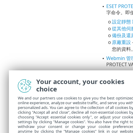
ESET PR
•
字命令。即使
設定靜態 I
o
從其他伺
o
備份及還原 
o
原廠重設
o
您的資料
Webmin 
•
PROTECT
升級、遷
Your account, your cookies
choice
ESET PROT
•
需要遷移 ES
We and our partners use cookies to give you the best optimize
online experience, analyze our website traffic, and serve you wit
ESET PRO
•
personalized ads. You can agree to the collection of all cookies b
遵循此程序
clicking "Accept all and close", decline all non-essential cookies b
choosing "Accept essential cookies only", or adjust your cooki
settings by clicking "Manage cookies". You also have the right t
withdraw your consent or change your cookie preference
anytime by clicking the "Manage cookies" link in our websit