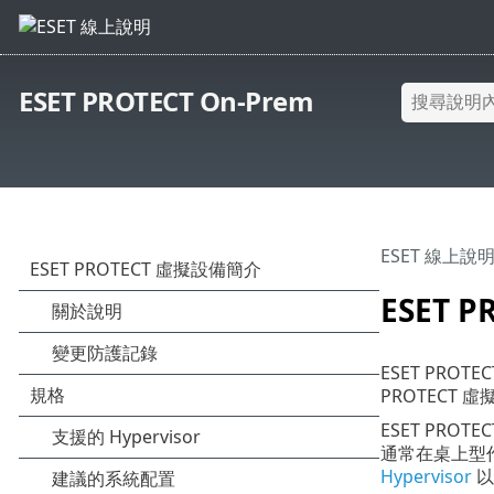
ESET PROTECT On-Prem
ESET 線上說
ESET 
ESET PROT
PROTECT 
ESET PROTE
通常在桌上型作業系統
Hypervisor
以