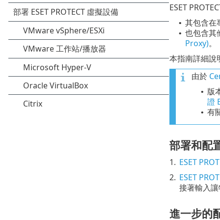
ESET PRO
其包含在專
•
也包含其他 
•
Proxy)
。
本指南詳細說明
由於
Ce
版本
•
證 
有
•
部署和配
1.
ESET PR
2.
ESET PR
接著輸入讓特
進一步的