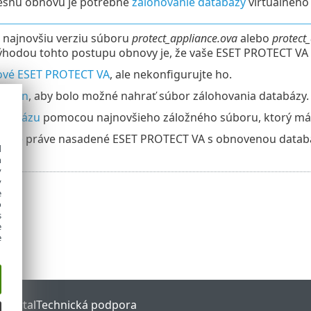
ešnú obnovu je potrebné
zálohovanie databázy
virtuálneho
i najnovšiu verziu súboru
protect_appliance.ova
alebo
protect
ýhodou tohto postupu obnovy je, že vaše ESET PROTECT VA 
ové ESET PROTECT VA
, ale nekonfigurujte ho.
ebmin
, aby bolo možné nahrať súbor zálohovania databázy.
atabázu
pomocou najnovšieho záložného súboru, ktorý máte
ujte
práve nasadené ESET PROTECT VA s obnovenou datab
d
h
y
y
e
o
s
e
e
 Portal
Technická podpora