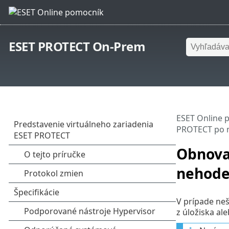
ESET PROTECT On-Prem
ESET Online 
PROTECT po 
Obnova
nehod
V prípade neš
z úložiska al