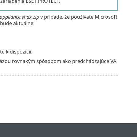
 zariadenia ESET PROTECT.
_appliance.vhdx.zip
v prípade, že používate Microsoft
bude aktuálne.
 k dispozícii.
ázou rovnakým spôsobom ako predchádzajúce VA.