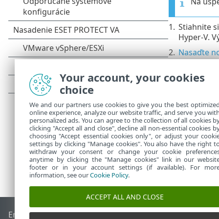
Na úsp
1.
Stiahnite s
Hyper-V. V
2.
Nasaďte n
3.
Povoľte W
Your account, your cookies
4.
Obnovte d
choice
5.
Nakonfigur
We and our partners use cookies to give you the best optimize
online experience, analyze our website traffic, and serve you wit
personalized ads. You can agree to the collection of all cookies b
clicking "Accept all and close", decline all non-essential cookies b
choosing "Accept essential cookies only", or adjust your cooki
settings by clicking "Manage cookies". You also have the right t
withdraw your consent or change your cookie preference
anytime by clicking the "Manage cookies" link in our websit
footer or in your account settings (if available). For mor
information, see our
Cookie Policy
.
ACCEPT ALL AND CLOSE
End of Life
Databáza znalostí ESET
ESET Fórum
ESET Status