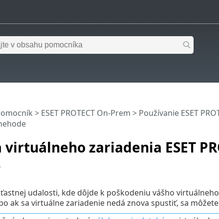
pomocník
>
ESET PROTECT On-Prem
>
Používanie ESET PRO
nehode
 virtuálneho zariadenia ESET P
e
ťastnej udalosti, kde dôjde k poškodeniu vášho virtuálneh
ebo ak sa virtuálne zariadenie nedá znova spustiť, sa môže