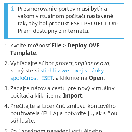
Presmerovanie portov musí byť na
vašom virtuálnom počítači nastavené
tak, aby bol produkt ESET PROTECT On-
Prem dostupný z internetu.
1.
Zvoľte možnosť
File
>
Deploy OVF
Template
.
2.
Vyhľadajte súbor
protect_appliance.ova
,
ktorý ste si
stiahli z webovej stránky
spoločnosti ESET
, a kliknite na
Open
.
3.
Zadajte názov a cestu pre nový virtuálny
počítač a kliknite na
Import
.
4.
Prečítajte si Licenčnú zmluvu koncového
používateľa (EULA) a potvrďte ju, ak s ňou
súhlasíte.
5.
Po úspešnom nasadení virtuálneho