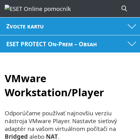
Zvoľte kartu
ESET PROTECT On-Prem – Obsah
VMware
Workstation/Player
Odporúčame používať najnovšiu verziu
nástroja VMware Player. Nastavte sieťový
adaptér na vašom virtuálnom počítači na
Bridged
alebo
NAT
.