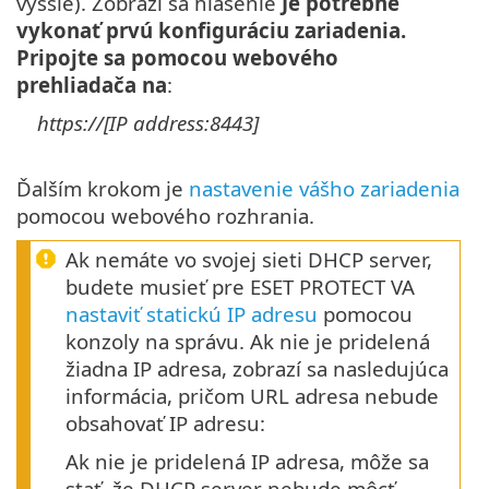
vyššie). Zobrazí sa hlásenie
Je potrebné
vykonať prvú konfiguráciu zariadenia.
Pripojte sa pomocou webového
prehliadača na
:
https://[IP address:8443]
Ďalším krokom je
nastavenie vášho zariadenia
pomocou webového rozhrania.
Ak nemáte vo svojej sieti DHCP server,
budete musieť pre ESET PROTECT VA
nastaviť statickú IP adresu
pomocou
konzoly na správu. Ak nie je pridelená
žiadna IP adresa, zobrazí sa nasledujúca
informácia, pričom URL adresa nebude
obsahovať IP adresu:
Ak nie je pridelená IP adresa, môže sa
stať, že DHCP server nebude môcť