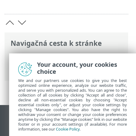
Navigačná cesta k stránke
ESET Online pomocník
>
ESET PROTECT
On-Prem
>
Nasadenie ESET PROTECT VA
>
Your account, your cookies
VMware Workstation/Player
choice
We and our partners use cookies to give you the best
optimized online experience, analyze our website traffic,
and serve you with personalized ads. You can agree to the
collection of all cookies by clicking "Accept all and close",
decline all non-essential cookies by choosing "Accept
essential cookies only", or adjust your cookie settings by
clicking "Manage cookies". You also have the right to
withdraw your consent or change your cookie preferences
Zobraziť stránku ako na počítači
anytime by clicking the "Manage cookies" link in our website
footer or in your account settings (if available). For more
End of Life
information, see our
Cookie Policy
.
Databáza znalostí ESET