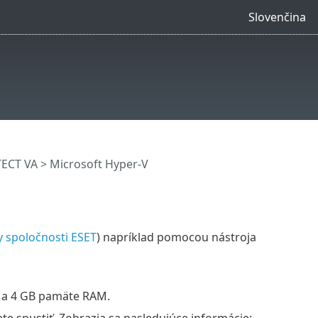
Slovenčina
TECT VA
> Microsoft Hyper-V
y spoločnosti ESET
) napríklad pomocou nástroja
rá a 4 GB pamäte RAM.
 spustiť. Zobrazia sa nasledujúce informácie: