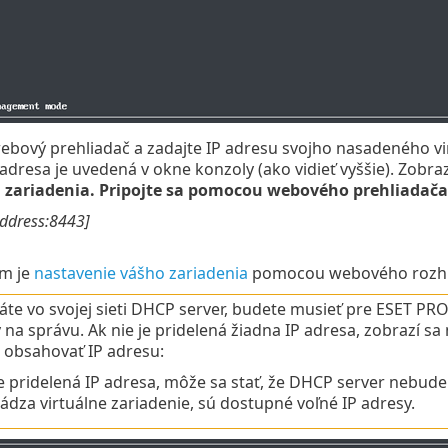
ebový prehliadač a zadajte IP adresu svojho nasadeného v
 adresa je uvedená v okne konzoly (ako vidieť vyššie). Zobra
 zariadenia. Pripojte sa pomocou webového prehliadača
address:8443]
m je
nastavenie vášho zariadenia
pomocou webového rozhr
te vo svojej sieti DHCP server, budete musieť pre ESET P
 na správu. Ak nie je pridelená žiadna IP adresa, zobrazí s
obsahovať IP adresu:
je pridelená IP adresa, môže sa stať, že DHCP server nebude m
ádza virtuálne zariadenie, sú dostupné voľné IP adresy.