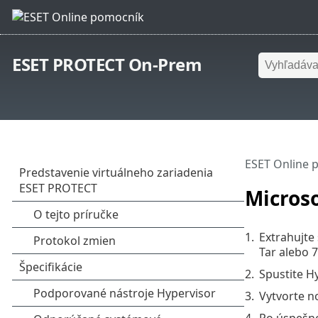
ESET PROTECT On-Prem
ESET Online 
Microso
1.
Extrahujte
Tar alebo 7
2.
Spustite H
3.
Vytvorte n
4.
Po úspešno