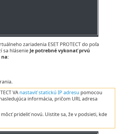
irtuálneho zariadenia ESET PROTECT do poľa
zí sa hlásenie
Je potrebné vykonať prvú
 na
:
ania.
ROTECT VA
nastaviť statickú IP adresu
pomocou
a nasledujúca informácia, pričom URL adresa
ôcť prideliť novú. Uistite sa, že v podsieti, kde