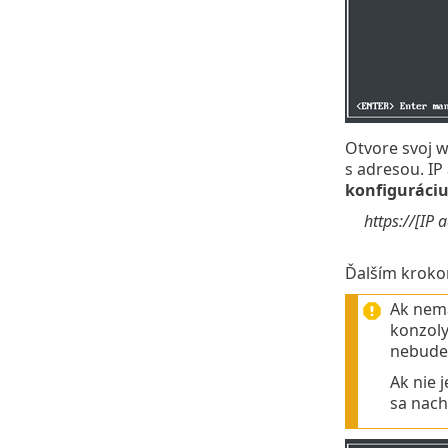
Otvore svoj w
s adresou. IP
konfiguráciu
https://[IP 
Ďalším kroko
Ak nemá
konzoly
nebude 
Ak nie 
sa nach