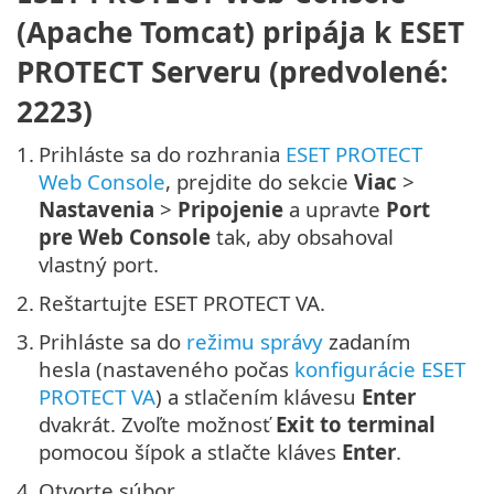
(Apache Tomcat) pripája k ESET
PROTECT Serveru (predvolené:
2223)
1.
Prihláste sa do rozhrania
ESET PROTECT
Web Console
, prejdite do sekcie
Viac
>
Nastavenia
>
Pripojenie
a upravte
Port
pre Web Console
tak, aby obsahoval
vlastný port.
2.
Reštartujte ESET PROTECT VA.
3.
Prihláste sa do
režimu správy
zadaním
hesla (nastaveného počas
konfigurácie ESET
PROTECT VA
) a stlačením klávesu
Enter
dvakrát. Zvoľte možnosť
Exit to terminal
pomocou šípok a stlačte kláves
Enter
.
4.
Otvorte súbor