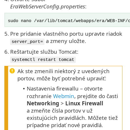
EraWebServerConfig.properties
:
sudo nano /var/lib/tomcat/webapps/era/WEB-INF/
5.
Pre pridanie vlastného portu upravte riadok
a zmeny uložte.
server_port=
6.
Reštartujte službu Tomcat:
systemctl restart tomcat
Ak ste zmenili niektorý z uvedených
portov, môže byť potrebné upraviť:
Nastavenia firewallu – otvorte
•
rozhranie
Webmin
, prejdite do časti
Networking
>
Linux Firewall
a zmeňte čísla portov v už
existujúcich pravidlách. Môžete tiež
prípadne pridať nové pravidlá.