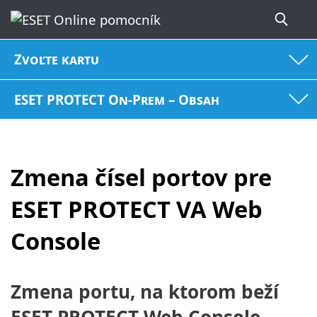
Zvoľte kartu
ESET PROTECT On-Prem – Obsah
Zmena čísel portov pre
ESET PROTECT VA Web
Console
Zmena portu, na ktorom beží
ESET PROTECT Web Console