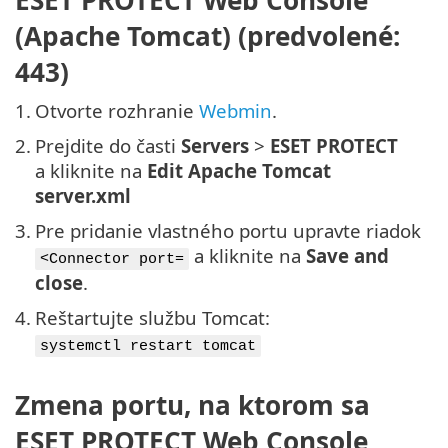
(Apache Tomcat) (predvolené:
443)
1.
Otvorte rozhranie
Webmin
.
2.
Prejdite do časti
Servers
>
ESET PROTECT
a kliknite na
Edit Apache Tomcat
server.xml
3.
Pre pridanie vlastného portu upravte riadok
a kliknite na
Save and
<Connector port=
close
.
4.
Reštartujte službu Tomcat:
systemctl restart tomcat
Zmena portu, na ktorom sa
ESET PROTECT Web Console