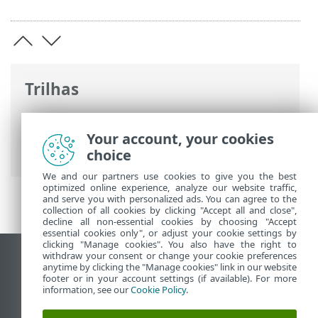
Trilhas
Ajuda on-line ESET
>
ESET PROTECT On-
Prem
>
FAQ
> Ativar/desativar o ping na
Your account, your cookies
máquina virtual ESET PROTECT
choice
We and our partners use cookies to give you the best
optimized online experience, analyze our website traffic,
and serve you with personalized ads. You can agree to the
collection of all cookies by clicking "Accept all and close",
decline all non-essential cookies by choosing "Accept
essential cookies only", or adjust your cookie settings by
clicking "Manage cookies". You also have the right to
withdraw your consent or change your cookie preferences
Ver site para desktop
anytime by clicking the "Manage cookies" link in our website
footer or in your account settings (if available). For more
End of Life
information, see our
Cookie Policy
.
Base de conhecimento ESET
Fórum ESET