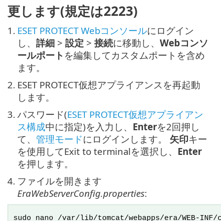
更します(規定は2223)
1.
ESET PROTECT Webコンソール
にログイン
し、
詳細
>
設定
>
接続
に移動し、
Webコンソ
ールポート
を編集してカスタムポートを含め
ます。
2.
ESET PROTECT仮想アプライアンスを再起動
します。
3.
パスワード(
ESET PROTECT仮想アプライアン
ス構成
中に指定)を入力し、
Enter
を2回押し
て、
管理モード
にログインします。
矢印
キー
を使用してExit to terminalを選択し、
Enter
を押します。
4.
ファイルを開きます
EraWebServerConfig.properties
:
sudo nano /var/lib/tomcat/webapps/era/WEB-INF/