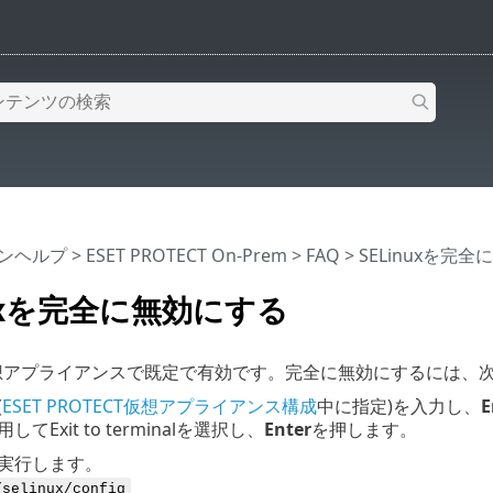
インヘルプ
>
ESET PROTECT On-Prem
>
FAQ
> SELinuxを完
nuxを完全に無効にする
xは仮想アプライアンスで既定で有効です。完全に無効にするには、
(
ESET PROTECT仮想アプライアンス構成
中に指定)を入力し、
E
てExit to terminalを選択し、
Enter
を押します。
実行します。
/selinux/config