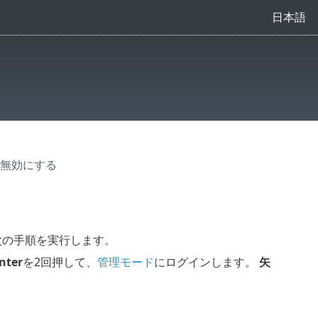
日本語
全に無効にする
次の手順を実行します。
nter
を2回押して、
管理モード
にログインします。
矢