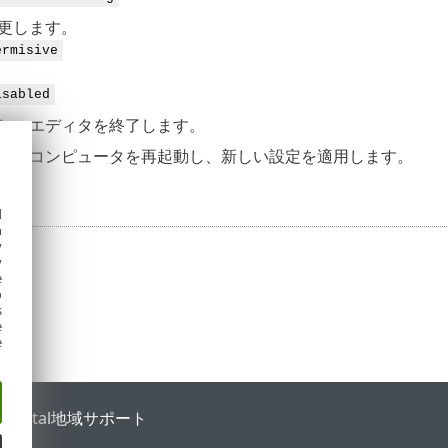
更します。
ermisive
isabled
し、エディタを終了します。
ドでコンピュータを再起動し、新しい設定を適用します。
d
h
y
y
e
o
s
e
e
 Portal
地域サポート