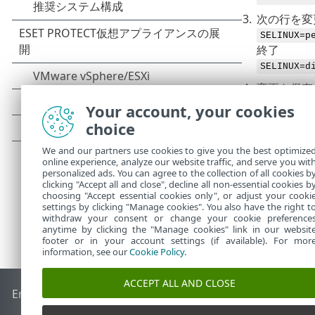
3.
次の行を変
SELINUX=p
終了
SELINUX=d
4.
変更を保存
Your account, your cookies
5.
次のコマン
choice
reboot
We and our partners use cookies to give you the best optimize
online experience, analyze our website traffic, and serve you wit
personalized ads. You can agree to the collection of all cookies b
clicking "Accept all and close", decline all non-essential cookies b
choosing "Accept essential cookies only", or adjust your cooki
settings by clicking "Manage cookies". You also have the right t
withdraw your consent or change your cookie preference
anytime by clicking the "Manage cookies" link in our websit
footer or in your account settings (if available). For mor
information, see our
Cookie Policy
.
ACCEPT ALL AND CLOSE
End of Life
ESETナレッジベース
ESETフォーラム
ESET Status