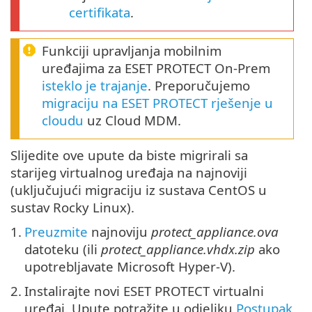
certifikata
.
Funkciji upravljanja mobilnim
uređajima za ESET PROTECT On-Prem
isteklo je trajanje
. Preporučujemo
migraciju na ESET PROTECT rješenje u
cloudu
uz Cloud MDM.
Slijedite ove upute da biste migrirali sa
starijeg virtualnog uređaja na najnoviji
(uključujući migraciju iz sustava CentOS u
sustav Rocky Linux).
1.
Preuzmite
najnoviju
protect_appliance.ova
datoteku (ili
protect_appliance.vhdx.zip
ako
upotrebljavate Microsoft Hyper-V).
2.
Instalirajte novi ESET PROTECT virtualni
uređaj. Upute potražite u odjeljku
Postupak