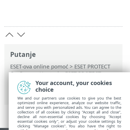
Putanje
ESET-ova online pomoć
>
ESET PROTECT
On-Prem
>
Upotreba ESET PROTECT
virtualnog uređaja
>
Your account, your cookies
Nadogradnja/migracija ESET PROTECT
choice
virtualnog uređaja
We and our partners use cookies to give you the best
optimized online experience, analyze our website traffic,
and serve you with personalized ads. You can agree to the
collection of all cookies by clicking "Accept all and close",
decline all non-essential cookies by choosing "Accept
essential cookies only", or adjust your cookie settings by
clicking "Manage cookies". You also have the right to