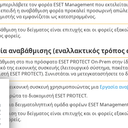
μπεριλάβετε τον φορέα ESET Management που εκτελείται
, επειδή η αναβάθμιση φορέα προκαλεί προσωρινή απώλε
ομιστής να εμφανίζεται ως κατεστραμμένος.
άθμιση του δείγματος είναι επιτυχής και οι φορείς εξακ
ς φορείς.
ία αναβάθμισης (εναλλακτικός τρόπος
άθμιση στο πιο πρόσφατο ESET PROTECT On-Prem στην ίδι
κό της εικονικής συσκευής (λειτουργικό σύστημα, πακέτα
ιστή ESET PROTECT). Συνιστάται να μετεγκαταστήσετε το 
 την εικονική συσκευή χρησιμοποιώντας μια
Εργασία ανα
τε πρώτα το διακομιστή ESET PROTECT.
τε μια δειγματοληπτική ομάδα φορέων ESET Management
d
h
άθμιση του δείγματος είναι επιτυχής και οι φορείς εξακ
y
ς φορείς.
y
e