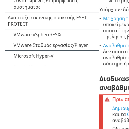
νεότερης
Υπάρχουν δύο
Με χρήση τ
•
υποκείμενο
απαιτεί τη
της λήψης 
Αναβάθμιση
•
δεν απαιτε
αναβαθμίσε
σύστημα ή 
Διαδικασ
αναβάθμ
Πριν α
Δημιου
και τα
αναβάθ