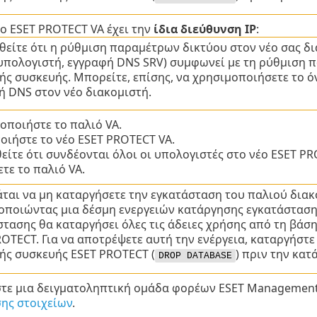
έο ESET PROTECT VA έχει την
ίδια διεύθυνση IP
:
θείτε ότι η ρύθμιση παραμέτρων δικτύου στον νέο σας δι
υπολογιστή, εγγραφή DNS SRV) συμφωνεί με τη ρύθμιση 
κής συσκευής. Μπορείτε, επίσης, να χρησιμοποιήσετε το 
ή DNS στον νέο διακομιστή.
οποιήστε το παλιό VA.
οιήστε το νέο ESET PROTECT VA.
είτε ότι συνδέονται όλοι οι υπολογιστές στο νέο ESET PR
τε το παλιό VA.
άται να μη καταργήσετε την εγκατάσταση του παλιού δια
οποιώντας μια δέσμη ενεργειών κατάργησης εγκατάστασης
στασης θα καταργήσει όλες τις άδειες χρήσης από τη βάσ
ROTECT. Για να αποτρέψετε αυτή την ενέργεια, καταργήστ
κής συσκευής ESET PROTECT (
) πριν την κατ
DROP DATABASE
τε μια δειγματοληπτική ομάδα φορέων ESET Managemen
ης στοιχείων
.