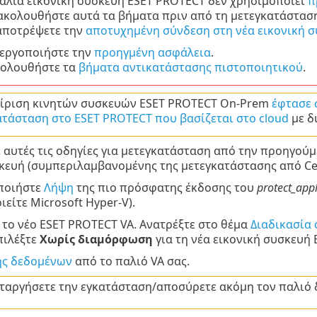
παλιά εικονική συσκευή ESET PROTECT δεν χρησιμοποιεί
π
 ακολουθήστε αυτά τα βήματα πριν από τη μετεγκατάστασ
 αποτρέψετε την
αποτυχημένη σύνδεση στη νέα εικονική 
εργοποιήστε την
προηγμένη ασφάλεια
.
ολουθήστε τα
βήματα αντικατάστασης πιστοποιητικού
.
είριση κινητών συσκευών ESET PROTECT On-Prem
έφτασε 
ατάσταση στο ESET PROTECT που βασίζεται στο cloud
με δ
αυτές τις οδηγίες για μετεγκατάσταση από την προηγού
κευή (συμπεριλαμβανομένης της μετεγκατάστασης από Cen
ποιήστε
Λήψη
της πιο πρόσφατης έκδοσης του
protect_app
είτε Microsoft Hyper-V).
 το νέο ESET PROTECT VA. Ανατρέξτε στο θέμα
Διαδικασία 
πιλέξτε
Χωρίς διαμόρφωση
για τη νέα εικονική συσκευή
ς δεδομένων
από το παλιό VA σας.
ταργήσετε την εγκατάσταση/αποσύρετε ακόμη τον παλιό δ