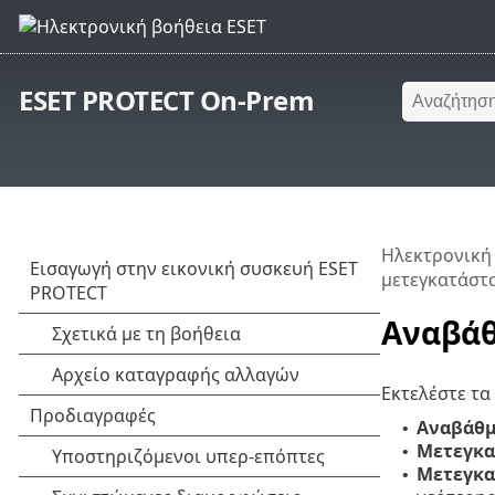
ESET PROTECT On-Prem
Ηλεκτρονική
μετεγκατάστ
Αναβάθ
Εκτελέστε τα
Αναβάθμ
•
Μετεγκα
•
Μετεγκα
•