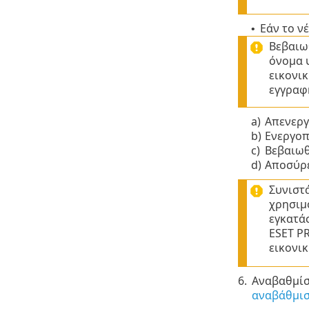
Εάν το ν
•
Βεβαιω
όνομα 
εικονι
εγγραφ
a)
Απενεργ
b)
Ενεργοπ
c)
Βεβαιωθ
d)
Αποσύρε
Συνιστ
χρησιμ
εγκατά
ESET P
εικονι
6.
Αναβαθμίσ
αναβάθμισ