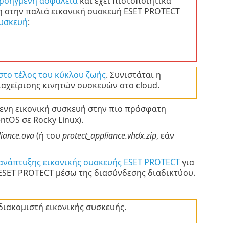
ροηγμένη ασφάλεια
και έχει πιστοποιητικά
η στην παλιά εικονική συσκευή ESET PROTECT
συσκευή
:
στο τέλος του κύκλου ζωής
. Συνιστάται η
ιαχείρισης κινητών συσκευών στο cloud.
μενη εικονική συσκευή στην πιο πρόσφατη
tOS σε Rocky Linux).
liance.ova
(ή του
protect_appliance.vhdx.zip
, εάν
ανάπτυξης εικονικής συσκευής ESET PROTECT
για
 ESET PROTECT μέσω της διασύνδεσης διαδικτύου.
ιακομιστή εικονικής συσκευής.