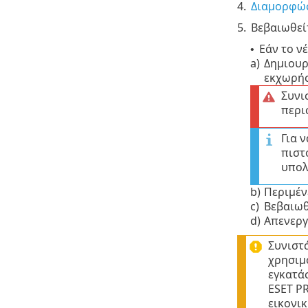
4.
Διαμορφώσ
5.
Βεβαιωθεί
Εάν το ν
•
a)
Δημιουρ
εκχωρήσ
Συνι
περι
Για 
πιστ
υπολ
b)
Περιμέν
c)
Βεβαιωθ
d)
Απενεργ
Συνιστ
χρησιμ
εγκατά
ESET P
εικονι