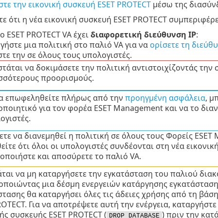
τε την εικονική συσκευή ESET PROTECT
μέσω της διασύν
τε ότι η νέα εικονική συσκευή ESET PROTECT συμπεριφέρε
έο ESET PROTECT VA έχει
διαφορετική διεύθυνση IP
:
γήστε μια πολιτική στο παλιό VA για να
ορίσετε τη διεύθ
τε την σε όλους τους υπολογιστές.
στάται να δοκιμάσετε την πολιτική αντιστοιχίζοντάς την 
σσότερους προορισμούς.
να επωφεληθείτε πλήρως από την
προηγμένη ασφάλεια
, μ
οποιητικό για τον φορέα ESET Management και να το διαν
ογιστές.
ετε να διανεμηθεί η πολιτική σε όλους τους Φορείς ESET
είτε ότι όλοι οι υπολογιστές συνδέονται στη νέα εικονικ
οποιήστε και αποσύρετε το παλιό VA.
άται να μη καταργήσετε την εγκατάσταση του παλιού δια
οποιώντας μια δέσμη ενεργειών κατάργησης εγκατάστασης
στασης θα καταργήσει όλες τις άδειες χρήσης από τη βάσ
ROTECT. Για να αποτρέψετε αυτή την ενέργεια, καταργήστ
κής συσκευής ESET PROTECT (
) πριν την κατ
DROP DATABASE