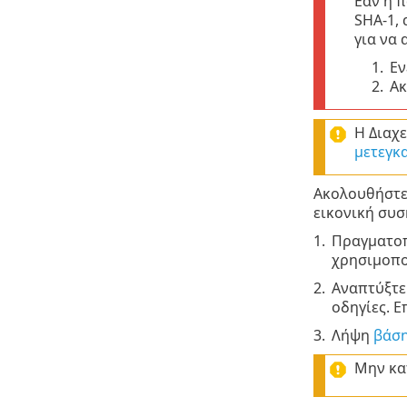
Εάν η 
SHA-1,
για να
1.
Εν
2.
Ακ
Η Διαχ
μετεγκ
Ακολουθήστε 
εικονική συσ
1.
Πραγματο
χρησιμοποι
2.
Αναπτύξτε
οδηγίες. Ε
3.
Λήψη
βάση
Μην κα