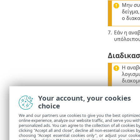
Μην συ
δείγμα
ο διακ
7.
Εάν η αναβ
υπόλοιπου
Διαδικασ
Η αναβ
λογισμι
διακομ
Αναβαθμίστε
Your account, your cookies
choice
1.
Αναβαθμίσ
2.
Αναβαθμίσ
We and our partners use cookies to give you the best optimize
online experience, analyze our website traffic, and serve you wit
3.
Εάν η αναβ
personalized ads. You can agree to the collection of all cookies b
υπόλοιπου
clicking "Accept all and close", decline all non-essential cookies b
choosing "Accept essential cookies only", or adjust your cooki