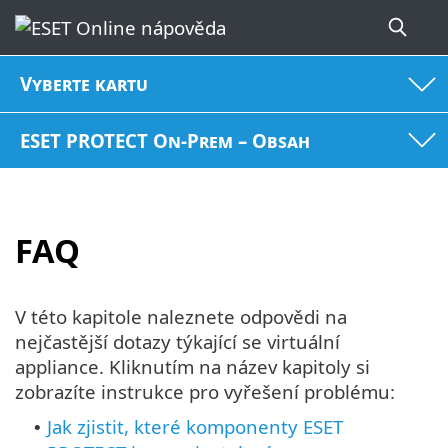
Vyberte kartu
ESET PROTECT On-Prem – Obsah
FAQ
V této kapitole naleznete odpovědi na
nejčastější dotazy týkající se virtuální
appliance. Kliknutím na název kapitoly si
zobrazíte instrukce pro vyřešení problému:
Jak zjistit, které komponenty ESET
•