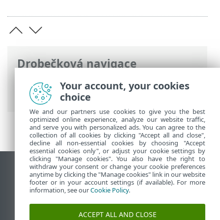
Drobečková navigace
ESET Online nápověda
>
ESET PROTECT
Your account, your cookies
On-Prem
>
FAQ
choice
We and our partners use cookies to give you the best
optimized online experience, analyze our website traffic,
and serve you with personalized ads. You can agree to the
collection of all cookies by clicking "Accept all and close",
decline all non-essential cookies by choosing "Accept
essential cookies only", or adjust your cookie settings by
clicking "Manage cookies". You also have the right to
withdraw your consent or change your cookie preferences
Zobrazit verzi pro počítač
anytime by clicking the "Manage cookies" link in our website
footer or in your account settings (if available). For more
End of Life
information, see our
Cookie Policy
.
ESET Databáze znalostí
ESET Forum
ACCEPT ALL AND CLOSE