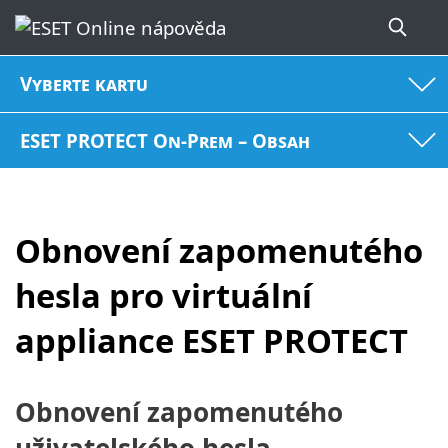
Vyberte kartu
ESET PROTECT On-Prem – Obsah
Obnovení zapomenutého
hesla pro virtuální
appliance ESET PROTECT
Obnovení zapomenutého
uživatelského hesla