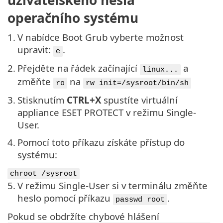
operačního systému
1.
V nabídce Boot Grub vyberte možnost
upravit:
.
e
2.
Přejděte na řádek začínající
a
linux...
změňte
na
ro
rw init=/sysroot/bin/sh
3.
Stisknutím
CTRL+X
spustíte virtuální
appliance ESET PROTECT v režimu Single-
User.
4.
Pomocí toto příkazu získáte přístup do
systému:
chroot /sysroot
5.
V režimu Single-User si v terminálu změňte
heslo pomocí příkazu
.
passwd root
Pokud se obdržíte chybové hlášení