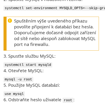
systemctl set-environment MYSQLD_OPTS=--skip-gr
Spuštěním výše uvedeného příkazu
povolíte připojení k databázi bez hesla.
Doporučujeme dočasně odpojit zařízení
od sítě nebo alespoň zablokovat MySQL
port na firewallu.
3.
Spusťte službu MySQL:
systemctl start mysqld
4.
Otevřete MySQL:
mysql -u root
5.
Použijte MySQL databázi:
use mysql
6.
Odstraňte heslo uživatele
:
root