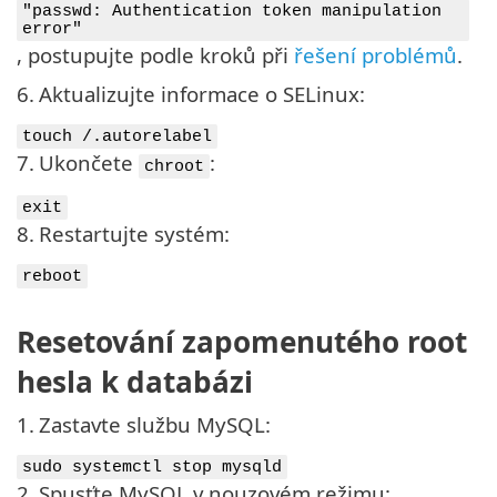
"passwd: Authentication token manipulation
error"
, postupujte podle kroků při
řešení problémů
.
6.
Aktualizujte informace o SELinux:
touch /.autorelabel
7.
Ukončete
:
chroot
exit
8.
Restartujte systém:
reboot
Resetování zapomenutého root
hesla k databázi
1.
Zastavte službu MySQL:
sudo systemctl stop mysqld
2.
Spusťte MySQL v nouzovém režimu: