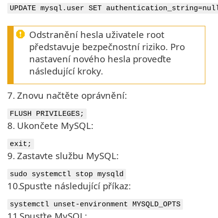
UPDATE mysql.user SET authentication_string=nul
Odstranění hesla uživatele root
představuje bezpečnostní riziko. Pro
nastavení nového hesla proveďte
následující kroky.
7.
Znovu načtěte oprávnění:
FLUSH PRIVILEGES;
8.
Ukončete MySQL:
exit;
9.
Zastavte službu MySQL:
sudo systemctl stop mysqld
10.
Spusťte následující příkaz:
systemctl unset-environment MYSQLD_OPTS
11.
Spusťte MySQL: