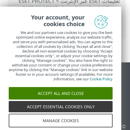
تعليمات ESET عبر الإنترنت
>
ESET PROTECT
On-Prem
>
استخدام جهاز ESET PROTECT
الظاهري
>
وحدة التحكم في إدارة الجهاز
Your account, your
الظاهري ESET PROTECT
> تغيير كلمة مرور
cookies choice
قاعدة البيانات
We and our partners use cookies to give you the best
optimized online experience, analyze our website traffic,
and serve you with personalized ads. You can agree to the
collection of all cookies by clicking "Accept all and close",
decline all non-essential cookies by choosing "Accept
essential cookies only", or adjust your cookie settings by
clicking "Manage cookies". You also have the right to
withdraw your consent or change your cookie preferences
anytime by clicking the "Manage cookies" link in our website
عرض موقع سطح المكتب
footer or in your account settings (if available). For more
.
information, see our
Cookie Policy
End of Life
قاعدة معارف ESET
ACCEPT ALL AND CLOSE
منتدى ESET
ESET Status Portal
ACCEPT ESSENTIAL COOKIES ONLY
الدعم الإقليمي
MANAGE COOKIES
© 1992 - 2026 ESET, spol. s
إدارة ملفات تعريف الارتباط