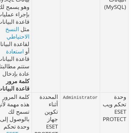
وهو يسمح لك
بإجراء عمليات
قاعدة البيانات
مثل
النسخ
الاحتياطي
لقاعدة البيانات
أو
استعادة
قاعدة البيانات.
ستتم مطالبتك
عادة بإدخال
كلمة مرور
قاعدة البيانات
.
دة
المحددة
كلمة المرور
Administrator
كم ويب
أثناء
هذه مهمة لأنها
ES
تكوين
تسمح لك
PROTE
جهاز
بالوصول إلى
ESET
وحدة تحكم