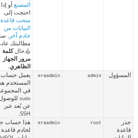
المصنع
أو إذا
احتجت إلى
سحب قاعدة
البيانات من
خادم آخر
. ستتم
مطالبتك عادة
بإدخال
كلمة
مرور الجهاز
الظاهري
.
مسؤول
يعمل حساب
eraadmin
admin
المستخدم هذا
في المجموعة
للوصول
sudo
عن بُعد عبر
SSH.
ر
هذا حساب جذر
eraadmin
root
عدة
لخادم قاعدة
بيانات
بيانات MySQL.