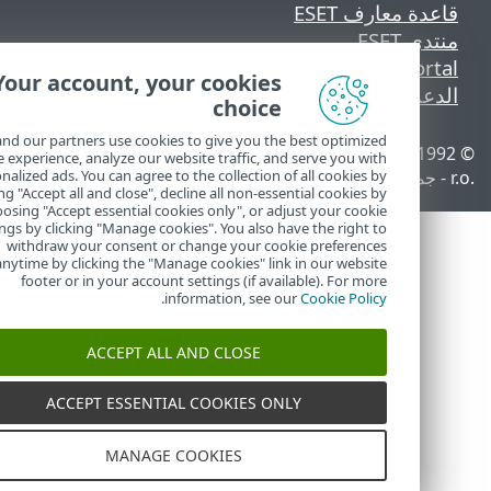
اعدة معارف ESET
نتدى ESET
ESET Status Porta
Your account, your cookies
لدعم الإقليمي
choice
We and our partners use cookies to give you the best optimized
© 1992 - 2026 ESET, spol. s
إدارة ملفات تعريف الارتباط
online experience, analyze our website traffic, and serve you with
ة.
سياسة ملفات تعريف الارتباط
personalized ads. You can agree to the collection of all cookies by
clicking "Accept all and close", decline all non-essential cookies by
choosing "Accept essential cookies only", or adjust your cookie
settings by clicking "Manage cookies". You also have the right to
withdraw your consent or change your cookie preferences
anytime by clicking the "Manage cookies" link in our website
footer or in your account settings (if available). For more
.
information, see our
Cookie Policy
ACCEPT ALL AND CLOSE
ACCEPT ESSENTIAL COOKIES ONLY
MANAGE COOKIES