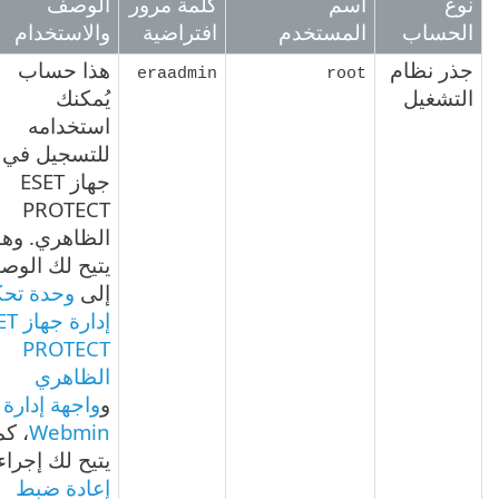
ع
اسم
كلمة مرور
الوصف
حساب
المستخدم
افتراضية
والاستخدام
ر نظام
هذا حساب
eraadmin
root
تشغيل
يُمكنك
استخدامه
للتسجيل في
جهاز ESET
PROTECT
الظاهري. وهو
يتيح لك الوصول
إلى
وحدة تحكم
إدارة جهاز ESET
PROTECT
الظاهري
و
واجهة إدارة
Webmin
، كما
يتيح لك إجراء
إعادة ضبط