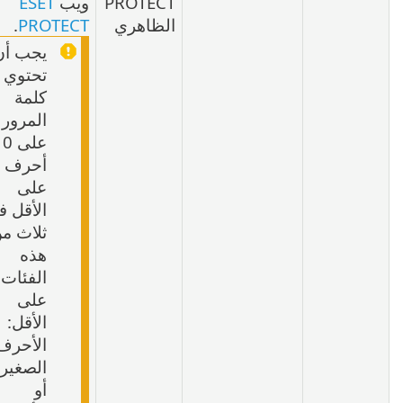
PROTECT
ويب
ESET
الظاهري
PROTECT
.
يجب أن
تحتوي
كلمة
المرور
على 10
أحرف
على
الأقل في
ثلاث من
هذه
الفئات
على
الأقل:
الأحرف
الصغيرة
أو