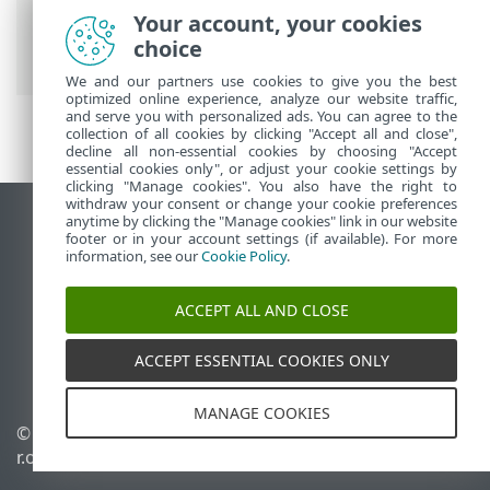
Your account, your cookies
ESET 線上說明
>
ESET PROTECT On-Prem
>
choice
ESET PROTECT 虛擬設備
We and our partners use cookies to give you the best
optimized online experience, analyze our website traffic,
and serve you with personalized ads. You can agree to the
collection of all cookies by clicking "Accept all and close",
decline all non-essential cookies by choosing "Accept
essential cookies only", or adjust your cookie settings by
clicking "Manage cookies". You also have the right to
withdraw your consent or change your cookie preferences
anytime by clicking the "Manage cookies" link in our website
檢視桌面網站
footer or in your account settings (if available). For more
End of Life
information, see our
Cookie Policy
.
ESET 知識庫
ACCEPT ALL AND CLOSE
ESET 論壇
ESET Status Portal
ACCEPT ESSENTIAL COOKIES ONLY
地區設定
MANAGE COOKIES
© 1992 - 2026 ESET, spol. s
管理 Cookie
r.o. - 保留所有權利。
Cookie 原則