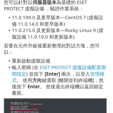
您可以針對以
伺服器版本
為基礎的 ESET
PROTECT 虛擬設備 ，驗證作業系統：
11.0.199.0 及更早版本—CentOS 7 (虛擬設
•
備 11.0.14.0 和更早版本)
11.0.215.0 及更新版本—Rocky Linux 9 (虛
•
擬設備 11.0.19.0 和更新版本)
若要在元件升級後重新整理此對話方塊，您可
以：
重新啟動虛擬設備
•
輸入密碼 (在
ESET PROTECT 虛擬設備配置期
•
間指定
) 並按下
[Enter]
兩次，以登入
管理模
式
。 使用
方向
鍵選取 [離開並到終端機]，然
後按下
Enter
。 然後退出終端機以返回鎖定
畫面。