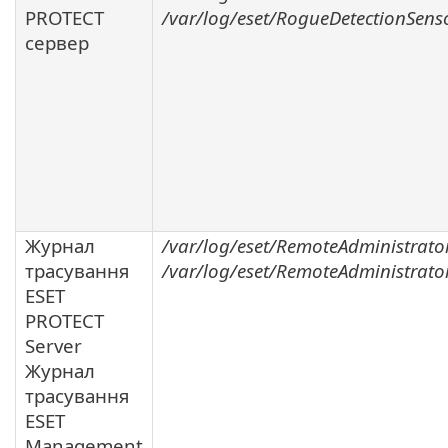
PROTECT
/var/log/eset/RogueDetectionSenso
сервер
Журнал
/var/log/eset/RemoteAdministrator
трасування
/var/log/eset/RemoteAdministrato
ESET
PROTECT
Server
Журнал
трасування
ESET
Management