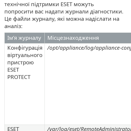
технічної підтримки ESET можуть
попросити вас надати журнали діагностики.
Це файли журналу, які можна надіслати на
аналіз:
Ім’я журналу
Місцезнаходження
Конфігурація
/opt/appliance/log/appliance-conf
віртуального
пристрою
ESET
PROTECT
ESET
/var/log/eset/RemoteAdministrator