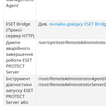
Agent
ESET Bridge
Див.
онлайн-довідку ESET Brid
(Проксі-
сервер HTTP)
Дампи
/var/opt/eset/RemoteAdministrato
аварійного
завершення
роботи ESET
PROTECT
Server
Інструмент
/root/RemoteAdministratorAgentD
діагностики
/root/RemoteAdministratorServer
запуску ESET
PROTECT
Server або