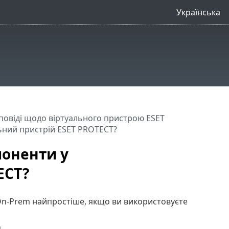
Українська
повіді щодо віртуального пристрою ESET
льний пристрій ESET PROTECT?
поненти у
ECT?
On-Prem найпростіше, якщо ви використовуєте
.