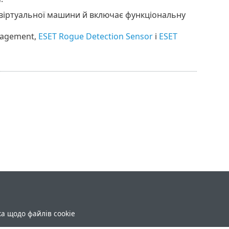
ї віртуальної машини й включає функціональну
nagement,
ESET Rogue Detection Sensor
і
ESET
ка щодо файлів cookie