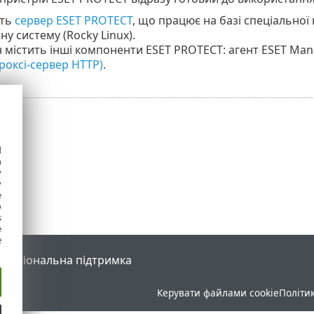
ить
сервер ESET PROTECT
, що працює на базі спеціально
ну систему (
Rocky Linux
).
н містить інші компоненти ESET PROTECT: агент ESET Ma
проксі-сервер HTTP)
.
d
h
y
y
e
o
s
e
e
l
Регіональна підтримка
Керувати файлами cookie
Політи