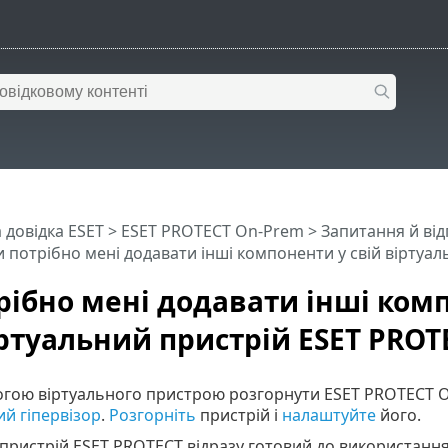
 довідка ESET
>
ESET PROTECT On-Prem
>
Запитання й від
 потрібно мені додавати інші компоненти у свій віртуа
рібно мені додавати інші ком
іртуальний пристрій ESET PROT
могою віртуального пристрою розгорнути ESET PROTECT 
й гіпервізор
.
Розгорніть
пристрій і
налаштуйте
його.
пристрій ESET PROTECT відразу готовий до використання