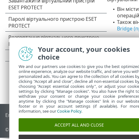
Він міст
•
операцій
Також ві
•
Bridge (
Your account, your cookies
choice
We and our partners use cookies to give you the best optimize
online experience, analyze our website traffic, and serve you wit
personalized ads. You can agree to the collection of all cookies b
clicking "Accept all and close", decline all non-essential cookies b
choosing "Accept essential cookies only", or adjust your cooki
settings by clicking "Manage cookies". You also have the right t
withdraw your consent or change your cookie preference
anytime by clicking the "Manage cookies" link in our websit
footer or in your account settings (if available). For mor
information, see our
Cookie Policy
.
End of Life
База знань ESET
Форум ESET
ESET Status Porta
ACCEPT ALL AND CLOSE
© 1992 - 2026 ESET, spol. s r.o. - Усі права захищено.