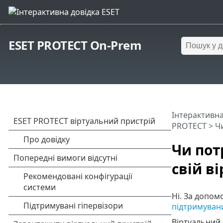
ESET PROTECT On-Prem
Інтерактивна
PROTECT
> Чи
Чи пот
свій в
Ні. За допо
підтримувани
Віртуальний 