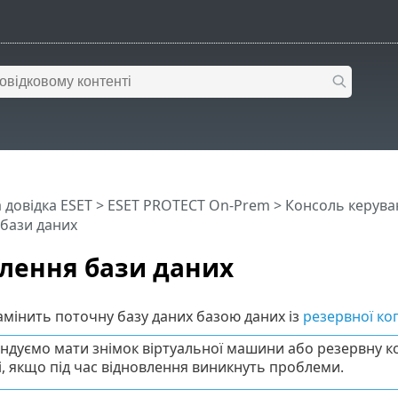
 довідка ESET
>
ESET PROTECT On-Prem
>
Консоль керува
 бази даних
лення бази даних
амінить поточну базу даних базою даних із
резервної коп
ндуємо мати знімок віртуальної машини або резервну ко
і, якщо під час відновлення виникнуть проблеми.