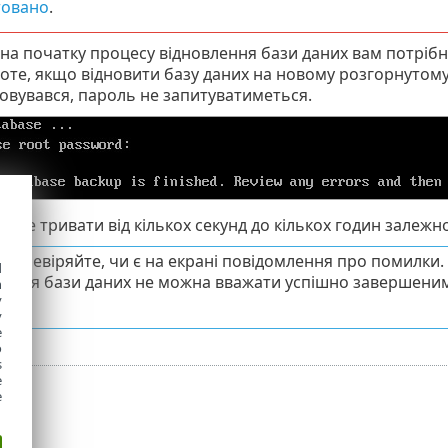
овано
.
на початку процесу відновлення бази даних вам потріб
роте, якщо відновити базу даних на новому розгорнутом
овувався, пароль не запитуватиметься.
оже тривати від кількох секунд до кількох годин залежно
 перевіряйте, чи є на екрані повідомлення про помилки.
d
лення бази даних не можна вважати успішно завершеним
h
y
se
.
y
e
o
s
e
e