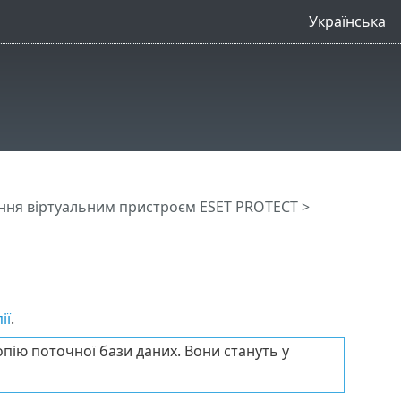
Українська
ння віртуальним пристроєм ESET PROTECT
>
ії
.
пію поточної бази даних. Вони стануть у