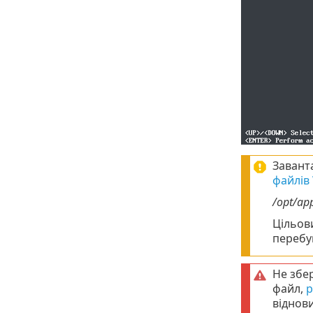
Завант
файлів
/opt/ap
Цільови
перебув
Не збер
файл,
р
віднов