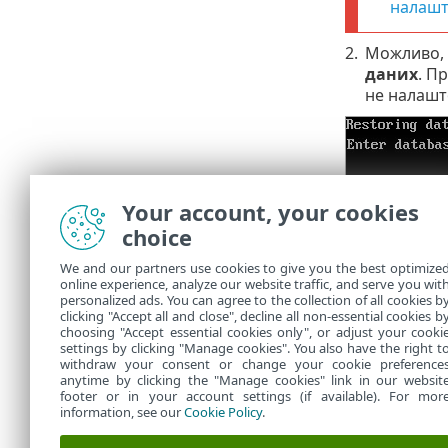
налашт
2.
Можливо, 
даних
. П
не налашт
Your account, your cookies
Цей процес м
choice
Завжди
We and our partners use cookies to give you the best optimize
віднов
online experience, analyze our website traffic, and serve you wit
personalized ads. You can agree to the collection of all cookies b
databa
clicking "Accept all and close", decline all non-essential cookies b
choosing "Accept essential cookies only", or adjust your cooki
settings by clicking "Manage cookies". You also have the right t
withdraw your consent or change your cookie preference
anytime by clicking the "Manage cookies" link in our websit
footer or in your account settings (if available). For mor
information, see our
Cookie Policy
.