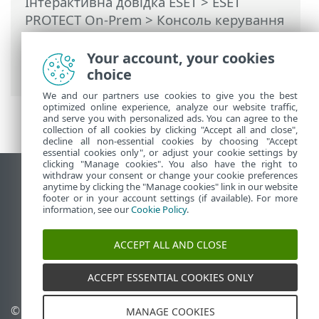
Інтерактивна довідка ESET
>
ESET
PROTECT On-Prem
>
Консоль керування
віртуальним пристроєм ESET PROTECT
>
Скидання параметрів до початкового
Your account, your cookies
стану
choice
We and our partners use cookies to give you the best
optimized online experience, analyze our website traffic,
and serve you with personalized ads. You can agree to the
collection of all cookies by clicking "Accept all and close",
decline all non-essential cookies by choosing "Accept
essential cookies only", or adjust your cookie settings by
clicking "Manage cookies". You also have the right to
withdraw your consent or change your cookie preferences
Переглянути повну версію
anytime by clicking the "Manage cookies" link in our website
footer or in your account settings (if available). For more
End of Life
information, see our
Cookie Policy
.
База знань ESET
Форум ESET
ACCEPT ALL AND CLOSE
ESET Status Portal
Регіональна підтримка
ACCEPT ESSENTIAL COOKIES ONLY
© 1992 - 2026 ESET, spol. s
Керувати файлами cookie
MANAGE COOKIES