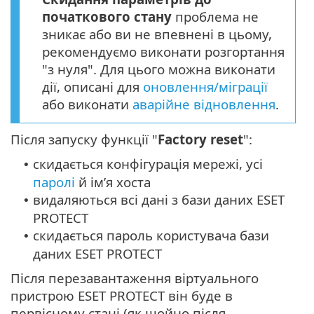
початкового стану
проблема не
зникає або ви не впевнені в цьому,
рекомендуємо виконати розгортання
"з нуля". Для цього можна виконати
дії, описані для
оновлення/міграції
або виконати
аварійне відновлення
.
Після запуску функції "
Factory reset
":
скидається конфігурація мережі, усі
•
паролі
й ім’я хоста
видаляються всі дані з бази даних ESET
•
PROTECT
скидається пароль користувача бази
•
даних ESET PROTECT
Після перезавантаження віртуального
пристрою ESET PROTECT він буде в
первісному стані (як щойно після