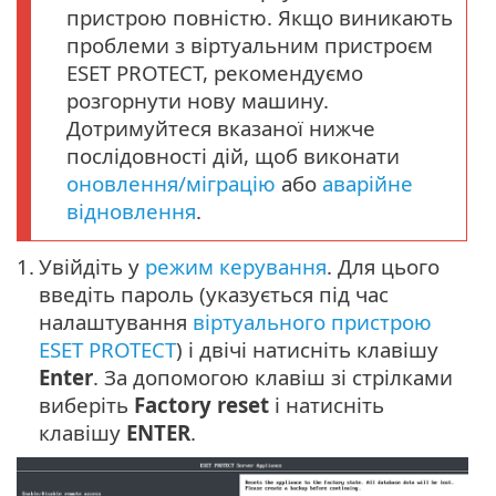
пристрою повністю. Якщо виникають
проблеми з віртуальним пристроєм
ESET PROTECT, рекомендуємо
розгорнути нову машину.
Дотримуйтеся вказаної нижче
послідовності дій, щоб виконати
оновлення/міграцію
або
аварійне
відновлення
.
1.
Увійдіть у
режим керування
. Для цього
введіть пароль (указується під час
налаштування
віртуального пристрою
ESET PROTECT
) і двічі натисніть клавішу
Enter
. За допомогою клавіш зі стрілками
виберіть
Factory reset
і натисніть
клавішу
ENTER
.