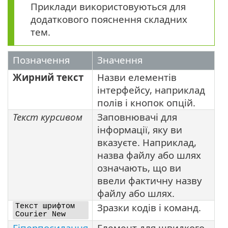
Приклади використовуються для
додаткового пояснення складних
тем.
Позначення
Значення
Жирний текст
Назви елементів
інтерфейсу, наприклад
полів і кнопок опцій.
Текст курсивом
Заповнювачі для
інформації, яку ви
вказуєте. Наприклад,
назва файлу або шлях
означають, що ви
ввели фактичну назву
файлу або шлях.
Зразки кодів і команд.
Текст шрифтом
Courier New
Гіперпосилання
Елемент для швидкого