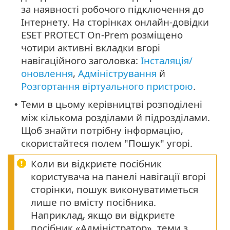
за наявності робочого підключення до
Інтернету. На сторінках онлайн-довідки
ESET PROTECT On-Prem розміщено
чотири активні вкладки вгорі
навігаційного заголовка:
Інсталяція/
оновлення
,
Адміністрування
й
Розгортання віртуального пристрою
.
Теми в цьому керівництві розподілені
•
між кількома розділами й підрозділами.
Щоб знайти потрібну інформацію,
скористайтеся полем "Пошук" угорі.
Коли ви відкриєте посібник
користувача на панелі навігації вгорі
сторінки, пошук виконуватиметься
лише по вмісту посібника.
Наприклад, якщо ви відкриєте
посібник «Адміністратор», теми з