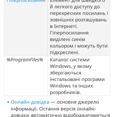
й легкого доступу до
перехресних посилань і
зовнішніх розташувань
в Інтернеті.
Гіперпосилання
виділені синім
кольором і можуть бути
підкреслені.
%ProgramFiles%
Каталог системи
Windows, у якому
зберігаються
інстальовані програми
Windows та інших
розробників.
Онлайн-довідка
— основне джерело
•
інформації. Остання версія онлайн-
довідки автоматично відображатиметься