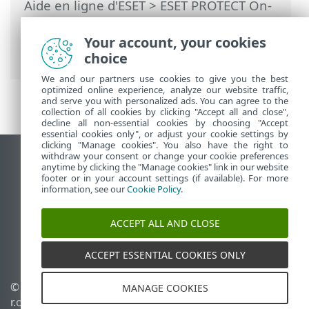
Aide en ligne d'ESET
>
ESET PROTECT On-
Prem
>
FAQ sur l'appliance virtuelle ESET
PROTECT
> Améliorer les performances
Your account, your cookies
d’Oracle VirtualBox
choice
We and our partners use cookies to give you the best
optimized online experience, analyze our website traffic,
and serve you with personalized ads. You can agree to the
collection of all cookies by clicking "Accept all and close",
decline all non-essential cookies by choosing "Accept
essential cookies only", or adjust your cookie settings by
clicking "Manage cookies". You also have the right to
withdraw your consent or change your cookie preferences
Afficher le site pour ordinateur de bureau
anytime by clicking the "Manage cookies" link in our website
footer or in your account settings (if available). For more
End of Life
information, see our
Cookie Policy
.
Base de connaissances ESET
Forum ESET
ACCEPT ALL AND CLOSE
ESET Status Portal
Assistance régionale
ACCEPT ESSENTIAL COOKIES ONLY
© 1992 - 2026 ESET, spol. s
Gérer les témoins
MANAGE COOKIES
r.o. - Tous droits réservés.
Politique relative aux