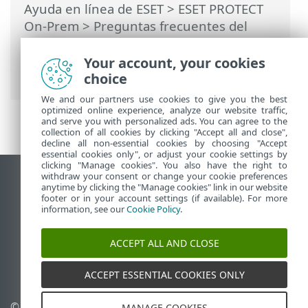
Ayuda en línea de ESET
>
ESET PROTECT
On-Prem
>
Preguntas frecuentes del
Aparato Virtual de ESET PROTECT
> Error
con ESET PROTECT On-Prem ejecutado en
Your account, your cookies
un servidor Hyper-V 2012 R2
choice
We and our partners use cookies to give you the best
optimized online experience, analyze our website traffic,
and serve you with personalized ads. You can agree to the
collection of all cookies by clicking "Accept all and close",
decline all non-essential cookies by choosing "Accept
essential cookies only", or adjust your cookie settings by
clicking "Manage cookies". You also have the right to
withdraw your consent or change your cookie preferences
Ver sitio del escritorio
anytime by clicking the "Manage cookies" link in our website
footer or in your account settings (if available). For more
End of Life
information, see our
Cookie Policy
.
Base de conocimiento de ESET
Foro de ESET
ACCEPT ALL AND CLOSE
ESET Status Portal
Soporte regional
ACCEPT ESSENTIAL COOKIES ONLY
© 1992 - 2026 ESET, spol. s
Administrar perfiles
MANAGE COOKIES