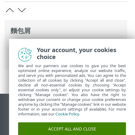
麵包屑
ESET 線上說明
>
ESET PROTECT
>
使用
Your account, your cookies
ESET PROTECT
>
ESET PROTECT 主功能表
>
choice
平台模組
> 啟用 ESET LiveGuard Advanced
We and our partners use cookies to give you the best
optimized online experience, analyze our website traffic,
and serve you with personalized ads. You can agree to the
collection of all cookies by clicking "Accept all and close",
decline all non-essential cookies by choosing "Accept
essential cookies only", or adjust your cookie settings by
clicking "Manage cookies". You also have the right to
withdraw your consent or change your cookie preferences
anytime by clicking the "Manage cookies" link in our website
檢視桌面網站
footer or in your account settings (if available). For more
End of Life
information, see our
Cookie Policy
.
ESET 知識庫
ACCEPT ALL AND CLOSE
ESET 論壇