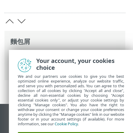
麵包屑
ESET 線上說明
>
ESET PROTECT
>
使用
Your account, your cookies
ESET PROTECT
>
ESET PROTECT 主功能表
>
choice
其他
>
動態群組範本
> 新增動態群組範本
We and our partners use cookies to give you the best
optimized online experience, analyze our website traffic,
and serve you with personalized ads. You can agree to the
collection of all cookies by clicking "Accept all and close",
decline all non-essential cookies by choosing "Accept
essential cookies only", or adjust your cookie settings by
clicking "Manage cookies". You also have the right to
withdraw your consent or change your cookie preferences
anytime by clicking the "Manage cookies" link in our website
檢視桌面網站
footer or in your account settings (if available). For more
End of Life
information, see our
Cookie Policy
.
ESET 知識庫