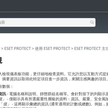
明
>
ESET PROTECT
>
使用 ESET PROTECT
>
ESET PROTECT 
視
入檢視儀表板功能，更仔細地檢查資料。它允許您以互動方式從
」摘要資訊以取得此特定項目進一步資訊，來關注感興趣的項目
有數個：
資訊
- 電腦名稱和說明、靜態群組名稱等。會針對按下的列顯示原始
值」
- 僅顯示具有所選嚴重性層級的資料：資訊、嚴重、安全風
「
值」
- 這將顯示彙總的資訊 (通常適用於計數或總數)。例如，