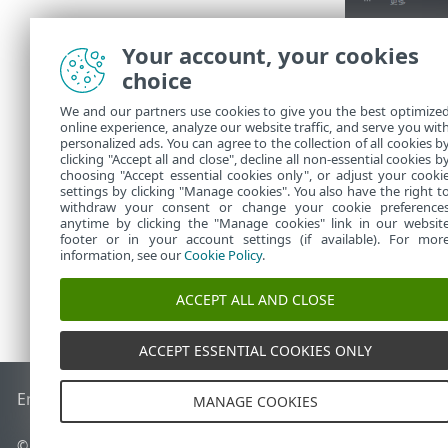
Your account, your cookies
choice
We and our partners use cookies to give you the best optimize
online experience, analyze our website traffic, and serve you wit
personalized ads. You can agree to the collection of all cookies b
clicking "Accept all and close", decline all non-essential cookies b
choosing "Accept essential cookies only", or adjust your cooki
settings by clicking "Manage cookies". You also have the right t
withdraw your consent or change your cookie preference
anytime by clicking the "Manage cookies" link in our websit
footer or in your account settings (if available). For mor
information, see our
Cookie Policy
.
ACCEPT ALL AND CLOSE
ACCEPT ESSENTIAL COOKIES ONLY
End of Life
ESET 知識庫
ESET 論壇
ESET Status Portal
地區設
MANAGE COOKIES
© 1992 - 2026 ESET, spol. s r.o. - 保留所有權利。