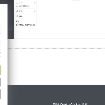
d
h
y
y
e
o
s
e
e
定
管理 Cookie
Cookie 原則