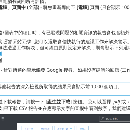
與電腦有關的所有詳情。
電腦」頁面中 (全部)
- 將您重新導向至
[電腦]
頁面 (只會顯示 10
格/圖表中的項目時，有已發現問題的相關資訊的報告會包含額
所選警示的工作
- 您可以選取會儘快執行的建議工作來解決警示
無法透過工作解決，但可經由原則設定來解決，則會顯示下列選
則
則
- 針對所選的警示觸發 Google 搜尋。如果沒有建議的回應 
他報告的深入檢視所取得的結果只會顯示前 1,000 個項目。
並下載報告，請按一下
[產生並下載]
按鈕。 您可以選擇
.pdf
或
.
如果下載 CSV 報告並在應顯示文字的直欄中看到數字，我們建議