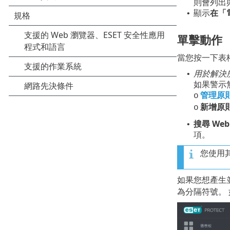
則會列出
顯示
在「
•
單擊動作
當您按一下表
用於解決
•
如果警示
管理原
o
新增原
o
搜尋 Web
•
項。
您使用其
如果您想產生
為分隔符號。 