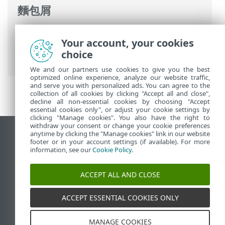
麵包屑
ESET 線上說明
>
ESET PROTECT
>
使用
Your account, your cookies
ESET PROTECT
>
雲端行動裝置管理
> 管理
choice
行動裝置
We and our partners use cookies to give you the best
optimized online experience, analyze our website traffic,
and serve you with personalized ads. You can agree to the
collection of all cookies by clicking "Accept all and close",
decline all non-essential cookies by choosing "Accept
essential cookies only", or adjust your cookie settings by
clicking "Manage cookies". You also have the right to
withdraw your consent or change your cookie preferences
anytime by clicking the "Manage cookies" link in our website
檢視桌面網站
footer or in your account settings (if available). For more
End of Life
information, see our
Cookie Policy
.
ESET 知識庫
ACCEPT ALL AND CLOSE
ESET 論壇
ESET Status Portal
ACCEPT ESSENTIAL COOKIES ONLY
地區設定
MANAGE COOKIES