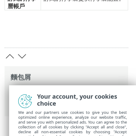
曆帳戶
麵包屑
ESET 線上說明
>
ESET PROTECT
>
使用
Your account, your cookies
ESET PROTECT
>
雲端行動裝置管理
>
管理
choice
行動裝置
> 雲端 MDM 配置設定檔
We and our partners use cookies to give you the best
optimized online experience, analyze our website traffic,
and serve you with personalized ads. You can agree to the
collection of all cookies by clicking "Accept all and close",
decline all non-essential cookies by choosing "Accept