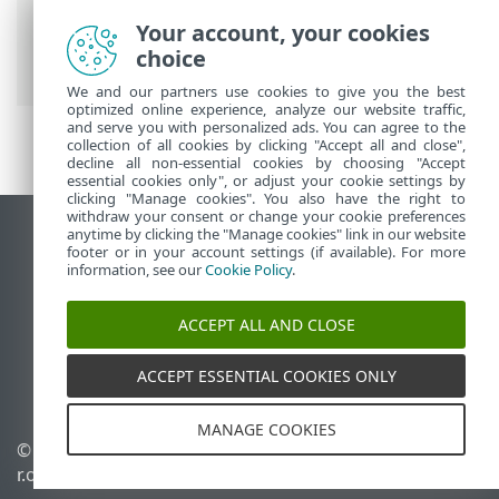
Your account, your cookies
ESET 線上說明
>
ESET PROTECT
>
開始使用
choice
>
ESET PROTECT Web Console
> 預覽功能
We and our partners use cookies to give you the best
optimized online experience, analyze our website traffic,
and serve you with personalized ads. You can agree to the
collection of all cookies by clicking "Accept all and close",
decline all non-essential cookies by choosing "Accept
essential cookies only", or adjust your cookie settings by
clicking "Manage cookies". You also have the right to
withdraw your consent or change your cookie preferences
anytime by clicking the "Manage cookies" link in our website
檢視桌面網站
footer or in your account settings (if available). For more
End of Life
information, see our
Cookie Policy
.
ESET 知識庫
ACCEPT ALL AND CLOSE
ESET 論壇
ESET Status Portal
ACCEPT ESSENTIAL COOKIES ONLY
地區設定
MANAGE COOKIES
© 1992 - 2026 ESET, spol. s
管理 Cookie
r.o. - 保留所有權利。
Cookie 原則