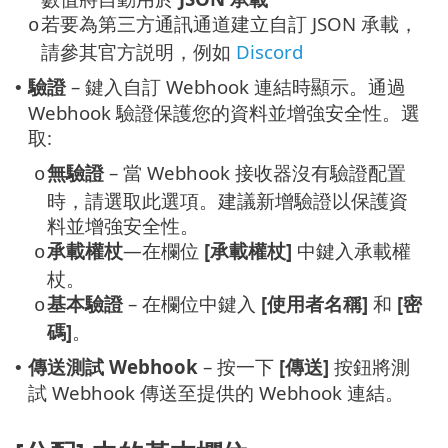
若要為第三方通訊通道建立自訂 JSON 承載，
o
請參其官方説明，例如
Discord
驗證
– 鍵入自訂 Webhook 連結時顯示。通過
•
Webhook 驗證保護您的資料並增強安全性。選
取:
無驗證
– 當 Webhook 接收器沒有驗證配置
o
時，請選取此選項。建議新增驗證以保護資
料並增強安全性。
承載權杖
—在欄位
[承載權杖]
中鍵入承載權
o
杖。
基本驗證
– 在欄位中鍵入
[使用者名稱]
和
[密
o
碼]
。
傳送測試 Webhook
– 按一下
[傳送]
按鈕將測
•
試 Webhook 傳送至提供的 Webhook 連結。