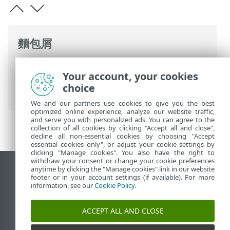
麵包屑
ESET 線上說明
>
ESET PROTECT
>
使用
Your account, your cookies
ESET PROTECT
>
ESET PROTECT 主功能表
>
choice
通知
> 發送
We and our partners use cookies to give you the best
optimized online experience, analyze our website traffic,
and serve you with personalized ads. You can agree to the
collection of all cookies by clicking "Accept all and close",
decline all non-essential cookies by choosing "Accept
essential cookies only", or adjust your cookie settings by
clicking "Manage cookies". You also have the right to
withdraw your consent or change your cookie preferences
anytime by clicking the "Manage cookies" link in our website
檢視桌面網站
footer or in your account settings (if available). For more
End of Life
information, see our
Cookie Policy
.
ESET 知識庫
ACCEPT ALL AND CLOSE
ESET 論壇
ESET Status Portal