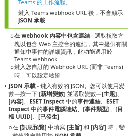
Teams 的工作流程
。
鍵入 Teams webhook URL 後，不會顯示
JSON 承載
。
在 webhook 內容中包含連結
- 選取核取方
o
塊以包含 Web 主控台的連結，其中提供有關
通知中事件的詳細資訊，此功能適用於
Teams webhook
鍵入您自訂的 Webhook URL (而非 Teams)
o
時，可以設定驗證
JSON 承載
- 鍵入有效的 JSON。您可以使用變
•
數—按一下
[新增變數]
並選取變數—
[主題]
、
[內容]
、
ESET Inspect
中的
事件連結
、
ESET
Inspect
中的
事件電腦連結
、
[事件類型]
、
[目
標 UUID]
、
[已發生]
在
[訊息預覽]
中填寫
[主旨]
和
[内容]
時，變
o
數值將自動用於
JSON 承載