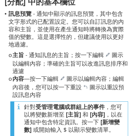
[分配] 中的基本欄位
訊息預覽
- 通知中顯示的訊息預覽，其中包含
•
文字形式的已配置設定。您可以自訂訊息的內
容和主旨，並使用在產生通知時將轉換為實際
值的變數。這是選擇性的，但建議使用以更好
地過濾。
主旨
- 通知訊息的主旨；按一下編輯
圖示
o
以編輯內容；準確的主旨可以改進訊息排序和
過濾
內容
—按一下編輯
圖示以編輯內容；編輯
o
內容後，您可以按一下重設
圖示以重設預
設訊息內容
針對
受管理電腦或群組上的事件
，您可
以將變數新增至
[主旨]
和
[內容]
，以在
通知中包含特定資訊。按一下
[新增變
數]
或開始輸入 $ 以顯示變數清單。