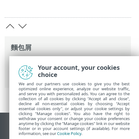
麵包屑
ESET 線上說明
>
ESET PROTECT
>
使用
Your account, your cookies
ESET PROTECT
>
ESET PROTECT 主功能表
>
choice
工作
>
用戶端工作
> 用戶端工作的觸發
We and our partners use cookies to give you the best
optimized online experience, analyze our website traffic,
and serve you with personalized ads. You can agree to the
collection of all cookies by clicking "Accept all and close",
decline all non-essential cookies by choosing "Accept
essential cookies only", or adjust your cookie settings by
clicking "Manage cookies". You also have the right to
withdraw your consent or change your cookie preferences
anytime by clicking the "Manage cookies" link in our website
檢視桌面網站
footer or in your account settings (if available). For more
End of Life
information, see our
Cookie Policy
.