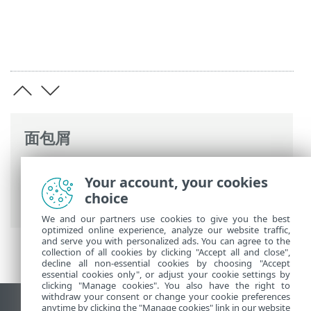
面包屑
ESET 联机帮助
>
ESET PROTECT
>
开始使用
Your account, your cookies
>
VDI、克隆和硬件检测
> 用于克隆的主计
choice
算机
We and our partners use cookies to give you the best
optimized online experience, analyze our website traffic,
and serve you with personalized ads. You can agree to the
collection of all cookies by clicking "Accept all and close",
decline all non-essential cookies by choosing "Accept
essential cookies only", or adjust your cookie settings by
clicking "Manage cookies". You also have the right to
withdraw your consent or change your cookie preferences
anytime by clicking the "Manage cookies" link in our website