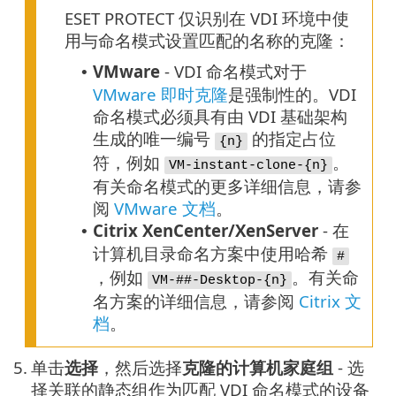
ESET PROTECT 仅识别在 VDI 环境中使
用与命名模式设置匹配的名称的克隆：
VMware
- VDI 命名模式对于
•
VMware 即时克隆
是强制性的。VDI
命名模式必须具有由 VDI 基础架构
生成的唯一编号
的指定占位
{n}
符，例如
。
VM-instant-clone-{n}
有关命名模式的更多详细信息，请参
阅
VMware 文档
。
Citrix XenCenter/XenServer
- 在
•
计算机目录命名方案中使用哈希
#
，例如
。有关命
VM-##-Desktop-{n}
名方案的详细信息，请参阅
Citrix 文
档
。
5.
单击
选择
，然后选择
克隆的计算机家庭组
- 选
择关联的静态组作为匹配 VDI 命名模式的设备