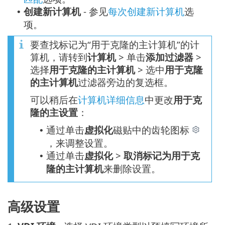
创建新计算机
- 参见
每次创建新计算机
选
•
项。
要查找标记为“用于克隆的主计算机”的计
算机，请转到
计算机
> 单击
添加过滤器
>
选择
用于克隆的主计算机
> 选中
用于克隆
的主计算机
过滤器旁边的复选框。
可以稍后在
计算机详细信息
中更改
用于克
隆的主设置
：
通过单击
虚拟化
磁贴中的齿轮图标
•
，来调整设置。
通过单击
虚拟化
>
取消标记为用于克
•
隆的主计算机
来删除设置。
高级设置