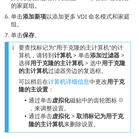
的家庭组。
6.
单击
添加新项
以添加更多 VDI 命名模式和家庭
组。
7.
单击
保存
。
要查找标记为“用于克隆的主计算机”的计
算机，请转到
计算机
> 单击
添加过滤器
>
选择
用于克隆的主计算机
> 选中
用于克隆
的主计算机
过滤器旁边的复选框。
可以稍后在
计算机详细信息
中更改
用于克
隆的主设置
：
通过单击
虚拟化
磁贴中的齿轮图标
•
，来调整设置。
通过单击
虚拟化
>
取消标记为用于克
•
隆的主计算机
来删除设置。