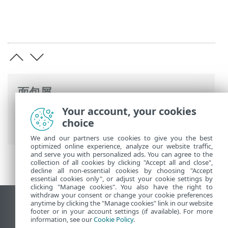
面包屑
Your account, your cookies
ESET 联机帮助
>
ESET PROTECT
>
开始使用
choice
>
ESET PROTECT Web 控制台
> 用户设置
We and our partners use cookies to give you the best
optimized online experience, analyze our website traffic,
and serve you with personalized ads. You can agree to the
collection of all cookies by clicking "Accept all and close",
decline all non-essential cookies by choosing "Accept
essential cookies only", or adjust your cookie settings by
clicking "Manage cookies". You also have the right to
withdraw your consent or change your cookie preferences
anytime by clicking the "Manage cookies" link in our website
查看桌面站点
footer or in your account settings (if available). For more
End of Life
information, see our
Cookie Policy
.