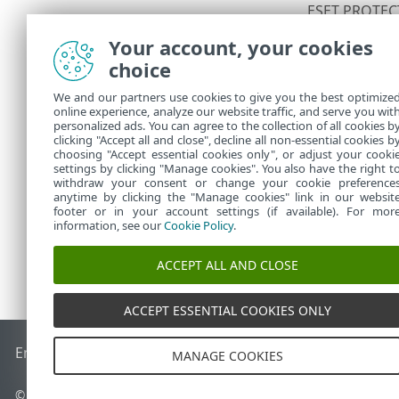
ESET PRO
PROTEC
Your account, your cookies
choice
14.合规性
We and our partners use cookies to give you the best optimize
与 ESET 
online experience, analyze our website traffic, and serve you wit
规性。ESET 
personalized ads. You can agree to the collection of all cookies b
并不一定意味
clicking "Accept all and close", decline all non-essential cookies b
choosing "Accept essential cookies only", or adjust your cooki
settings by clicking "Manage cookies". You also have the right t
withdraw your consent or change your cookie preference
anytime by clicking the "Manage cookies" link in our websit
footer or in your account settings (if available). For mor
information, see our
Cookie Policy
.
ACCEPT ALL AND CLOSE
ACCEPT ESSENTIAL COOKIES ONLY
End of Life
ESET 知识库
ESET 论坛
ESET Status Portal
区域支
MANAGE COOKIES
© 1992 - 2026 ESET, spol. s r.o. - 保留所有权利。