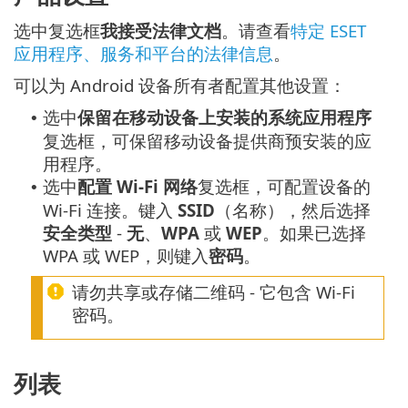
选中复选框
我接受法律文档
。请查看
特定 ESET
应用程序、服务和平台的法律信息
。
可以为 Android 设备所有者配置其他设置：
选中
保留在移动设备上安装的系统应用程序
•
复选框，可保留移动设备提供商预安装的应
用程序。
选中
配置 Wi-Fi 网络
复选框，可配置设备的
•
Wi-Fi 连接。键入
SSID
（名称），然后选择
安全类型
-
无
、
WPA
或
WEP
。如果已选择
WPA 或 WEP，则键入
密码
。
请勿共享或存储二维码 - 它包含 Wi-Fi
密码。
列表