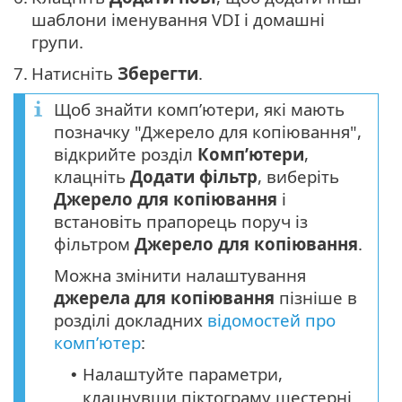
шаблони іменування VDI і домашні
групи.
7.
Натисніть
Зберегти
.
Щоб знайти комп’ютери, які мають
позначку "Джерело для копіювання",
відкрийте розділ
Комп’ютери
,
клацніть
Додати фільтр
, виберіть
Джерело для копіювання
і
встановіть прапорець поруч із
фільтром
Джерело для копіювання
.
Можна змінити налаштування
джерела для копіювання
пізніше в
розділі докладних
відомостей про
комп’ютер
:
Налаштуйте параметри,
•
клацнувши піктограму шестерні