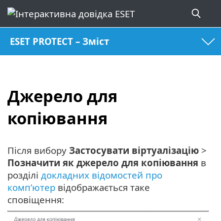
ESET PROTECT – Зміст
Джерело для
копіювання
Після вибору
Застосувати віртуалізацію
>
Позначити як джерело для копіювання
в
розділі
докладних відомостей про
комп’ютер
відображається таке
сповіщення: