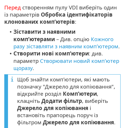
Перед
створенням пулу VDI виберіть один
із параметрів
Обробка ідентифікаторів
клонованих комп’ютерів
:
Зіставити з наявними
•
комп’ютерами
– Див. опцію
Кожного
разу зіставляти з наявним комп’ютером
.
Створити нові комп’ютери
: див.
•
параметр
Створювати новий комп’ютер
щоразу
.
Щоб знайти комп’ютери, які мають
позначку "Джерело для копіювання",
відкрийте розділ
Комп’ютери
,
клацніть
Додати фільтр
, виберіть
Джерело для копіювання
і
встановіть прапорець поруч із
фільтром
Джерело для копіювання
.