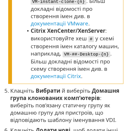
. Більш
VM-instant-clone-{n}
докладні відомості про
створення імен див. в
документації VMware
.
Citrix XenCenter/XenServer
:
•
використовуйте хеш
у схемі
#
створення імен каталогу машин,
наприклад,
.
VM-##-Desktop-{n}
Більш докладні відомості про
схему створення імен див. в
документації Citrix
.
5.
Клацніть
Вибрати
й виберіть
Домашня
група клонованих комп’ютерів
:
виберіть пов’язану статичну групу як
домашню групу для пристроїв, що
відповідають шаблону іменування VDI.
6.
Клацніть
Додати нові
, щоб додати інші