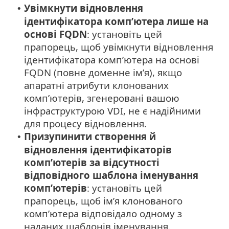
Увімкнути відновлення
•
ідентифікатора комп’ютера лише на
основі FQDN
: установіть цей
прапорець, щоб увімкнути відновлення
ідентифікатора комп’ютера на основі
FQDN (повне доменне ім’я), якщо
апаратні атрибути клонованих
комп’ютерів, згенеровані вашою
інфраструктурою VDI, не є надійними
для процесу відновлення.
Призупинити створення й
•
відновлення ідентифікаторів
комп’ютерів за відсутності
відповідного шаблона іменування
комп’ютерів
: установіть цей
прапорець, щоб ім’я клонованого
комп’ютера відповідало одному з
наданих шаблонів іменування.