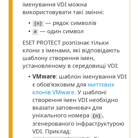
іменування VDI можна
використовувати такі змінні:
— рядок символів
•
{n}
— один символ
•
#
ESET PROTECT розпізнає тільки
клони з іменами, які відповідають
шаблону створення імен,
установленому в середовищі VDI:
VMware
: шаблон іменування VDI
•
є обов’язковим для
миттєвих
клонів VMware
. У шаблоні
створення імен VDI необхідно
вказати заповнювач для
унікального номера
,
{n}
згенерованого інфраструктурою
VDI. Приклад: