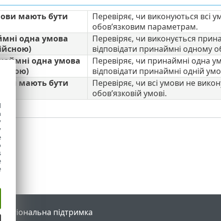
мови мають бути
Перевіряє, чи виконуються всі у
обов’язковим параметрам.
ймні одна умова
Перевіряє, чи виконується прин
ійсною)
відповідати принаймні одному о
наймні одна умова
Перевіряє, чи принаймні одна у
хибною)
відповідати принаймні одній умо
мови мають бути
Перевіряє, чи всі умови не вико
обов’язковій умові.
d
h
y
y
e
o
s
e
e
l
Регіональна підтримка