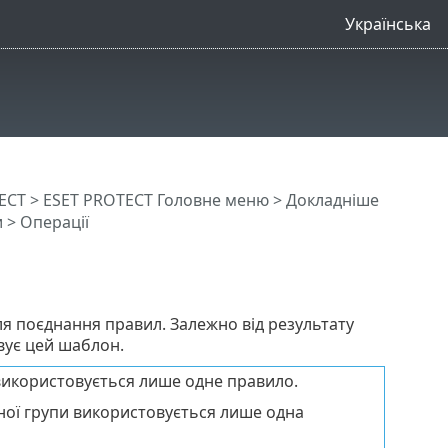
Українська
ECT
>
ESET PROTECT Головне меню
>
Докладніше
и
> Операції
ля поєднання правил. Залежно від результату
вує цей шаблон.
використовується лише одне правило.
ної групи використовується лише одна