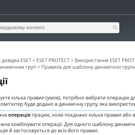
 довідка ESET
>
ESET PROTECT
>
Використання ESET PROT
инамічних груп
>
Правила для шаблону динамічної груп
ії
уєте кілька правил (умов), потрібно вибрати операцію д
комп’ютер буде додано в динамічну групу, яка використо
ана
операція
працює, коли поєднано кілька правил або 
жна комбінувати операції. Для одного шаблону динаміч
ція й застосовується до всіх його правил.