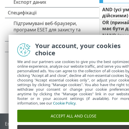
AND (усі у
дійсними)
OR (прина
має бути д
NAND (при
має бути 
Your account, your cookies
NOR (усі у
choice
хибними)
We and our partners use cookies to give you the best optimize
online experience, analyze our website traffic, and serve you wit
personalized ads. You can agree to the collection of all cookies b
clicking "Accept all and close", decline all non-essential cookies b
choosing "Accept essential cookies only", or adjust your cooki
settings by clicking "Manage cookies". You also have the right t
withdraw your consent or change your cookie preference
anytime by clicking the "Manage cookies" link in our websit
footer or in your account settings (if available). For mor
information, see our
Cookie Policy
.
ACCEPT ALL AND CLOSE
End of Life
База знань ESET
Форум ESET
ESET Status Porta