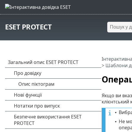
ESET PROTECT
Інтерактивна
>
Шаблони д
Операц
Якщо ви вказ
клієнтський 
Вибр
•
Не мо
•
опера