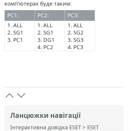
комп’ютерах буде таким:
PC1:
PC2:
PC3:
1.
ALL
1.
ALL
1.
ALL
2.
SG1
2.
SG1
2.
SG2
3.
PC1
3.
DG1
3.
SG3
4.
PC2
4.
PC3
Ланцюжки навігації
Інтерактивна довідка ESET
>
ESET