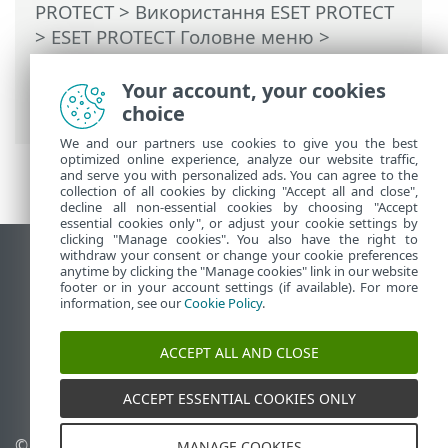
PROTECT
>
Використання ESET PROTECT
>
ESET PROTECT Головне меню
>
Конфігурація
>
Додаткові параметри
>
Як політики застосовуються до клієнтів
Your account, your cookies
> Групи замовлень
choice
We and our partners use cookies to give you the best
optimized online experience, analyze our website traffic,
and serve you with personalized ads. You can agree to the
collection of all cookies by clicking "Accept all and close",
decline all non-essential cookies by choosing "Accept
essential cookies only", or adjust your cookie settings by
clicking "Manage cookies". You also have the right to
withdraw your consent or change your cookie preferences
Переглянути повну версію
anytime by clicking the "Manage cookies" link in our website
footer or in your account settings (if available). For more
End of Life
information, see our
Cookie Policy
.
База знань ESET
Форум ESET
ACCEPT ALL AND CLOSE
ESET Status Portal
Регіональна підтримка
ACCEPT ESSENTIAL COOKIES ONLY
© 1992 - 2026 ESET, spol. s
Керувати файлами cookie
MANAGE COOKIES