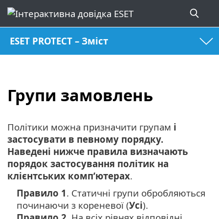
ESET PROTECT – Зміст
Групи замовлень
Політики можна призначити групам
і
застосувати в певному порядку.
Наведені нижче правила визначають
порядок застосування політик на
клієнтських комп’ютерах
.
Правило 1
. Статичні групи обробляються
починаючи з кореневої (
Усі
).
Правило 2
. На всіх рівнях відповідні