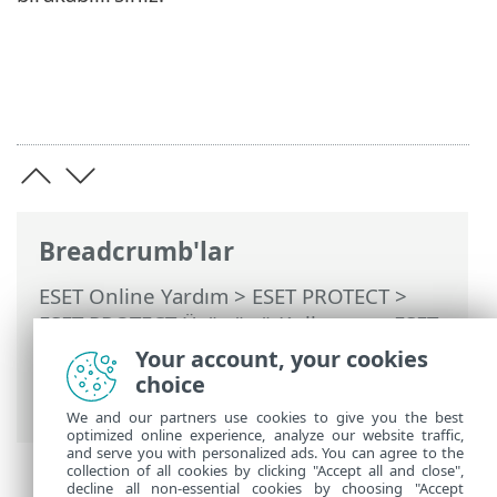
Breadcrumb'lar
ESET Online Yardım
>
ESET PROTECT
>
ESET PROTECT Ürününü Kullanma
>
ESET
PROTECT Ana Menü
>
Yapılandırma
>
Your account, your cookies
Temel ayarlar
> ESET Güvenlik Açığı ve
choice
Yama YönetimiGüvenlik
We and our partners use cookies to give you the best
optimized online experience, analyze our website traffic,
and serve you with personalized ads. You can agree to the
collection of all cookies by clicking "Accept all and close",
decline all non-essential cookies by choosing "Accept